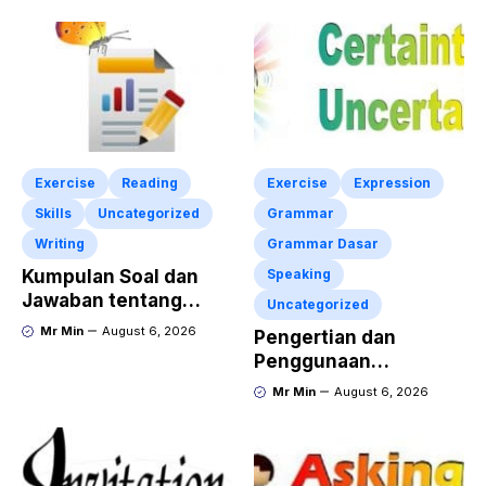
Exercise
Reading
Exercise
Expression
Skills
Uncategorized
Grammar
Writing
Grammar Dasar
Kumpulan Soal dan
Speaking
Jawaban tentang
Uncategorized
Report Text Terbaru
Mr Min
August 6, 2026
Pengertian dan
Penggunaan
“Expressing Certainty
Mr Min
August 6, 2026
and Uncertainty”
Lengkap