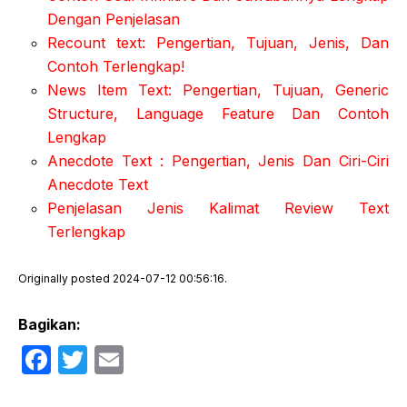
Dengan Penjelasan
Recount text: Pengertian, Tujuan, Jenis, Dan
Contoh Terlengkap!
News Item Text: Pengertian, Tujuan, Generic
Structure, Language Feature Dan Contoh
Lengkap
Anecdote Text : Pengertian, Jenis Dan Ciri-Ciri
Anecdote Text
P
enjelasan Jenis Kalimat Review Text
Terlengkap
Originally posted 2024-07-12 00:56:16.
Bagikan:
F
T
E
a
w
m