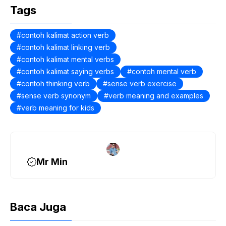
c
itt
ail
Tags
e
er
b
contoh kalimat action verb
contoh kalimat linking verb
o
contoh kalimat mental verbs
o
contoh kalimat saying verbs
contoh mental verb
k
contoh thinking verb
sense verb exercise
sense verb synonym
verb meaning and examples
verb meaning for kids
Mr Min
Baca Juga