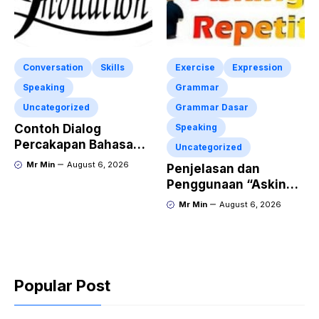
Conversation
Skills
Exercise
Expression
Speaking
Grammar
Uncategorized
Grammar Dasar
Contoh Dialog
Speaking
Percakapan Bahasa
Uncategorized
Inggris tentang
Mr Min
August 6, 2026
Penjelasan dan
Invitation “Blues
Penggunaan “Asking
Concert” dan Artinya
for Repetition”
Mr Min
August 6, 2026
Lengkap dengan
Contoh Dialog dan
Latihan Soal
Popular Post