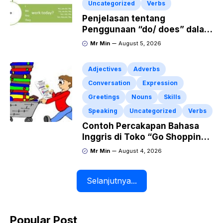
Uncategorized
Verbs
Penjelasan tentang
Penggunaan “do/ does” dalam
Kalimat Simple Present Tense
Mr Min
August 5, 2026
Adjectives
Adverbs
Conversation
Expression
Greetings
Nouns
Skills
Speaking
Uncategorized
Verbs
Contoh Percakapan Bahasa
Inggris di Toko “Go Shopping”
Beserta Penjelasannya
Mr Min
August 4, 2026
Selanjutnya...
Popular Post