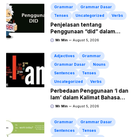
Grammar
Grammar Dasar
Tenses
Uncategorized
Verbs
Penjelasan tentang
Penggunaan “did” dalam
Kalimat Simple Past Tense
Mr Min
August 5, 2026
Adjectives
Grammar
Grammar Dasar
Nouns
Sentences
Tenses
Uncategorized
Verbs
Perbedaan Penggunaan ‘I dan
Iam’ dalam Kalimat Bahasa
Inggris
Mr Min
August 5, 2026
Grammar
Grammar Dasar
Sentences
Tenses