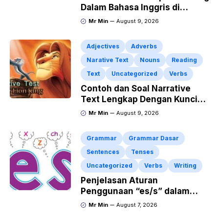
Dalam Bahasa Inggris di
Rumah Sakit Beserta Artinya
Mr Min
August 9, 2026
Adjectives
Adverbs
Narative Text
Nouns
Reading
Text
Uncategorized
Verbs
Contoh dan Soal Narrative
Text Lengkap Dengan Kunci
Jawaban
Mr Min
August 9, 2026
Grammar
Grammar Dasar
Sentences
Tenses
Uncategorized
Verbs
Writing
Penjelasan Aturan
Penggunaan “es/s” dalam
Kalimat Bahasa Inggris
Mr Min
August 7, 2026