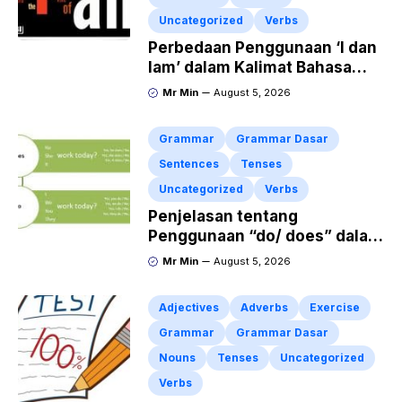
Uncategorized
Verbs
Perbedaan Penggunaan ‘I dan
Iam’ dalam Kalimat Bahasa
Inggris
Mr Min
August 5, 2026
Grammar
Grammar Dasar
Sentences
Tenses
Uncategorized
Verbs
Penjelasan tentang
Penggunaan “do/ does” dalam
Kalimat Simple Present Tense
Mr Min
August 5, 2026
Adjectives
Adverbs
Exercise
Grammar
Grammar Dasar
Nouns
Tenses
Uncategorized
Verbs