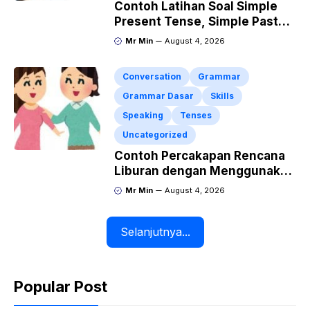
Contoh Latihan Soal Simple
Present Tense, Simple Past
Tense dan Simple Future
Mr Min
August 4, 2026
Tense beserta Jawaban dan
Pembahasan
Conversation
Grammar
Grammar Dasar
Skills
Speaking
Tenses
Uncategorized
Contoh Percakapan Rencana
Liburan dengan Menggunakan
Kalimat Simple Future Tense
Mr Min
August 4, 2026
Selanjutnya...
Popular Post