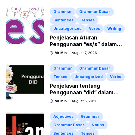
Present Tense
Grammar
Grammar Dasar
Sentences
Tenses
Uncategorized
Verbs
Writing
Penjelasan Aturan
Penggunaan “es/s” dalam
Kalimat Bahasa Inggris
Mr Min
August 7, 2026
Grammar
Grammar Dasar
Tenses
Uncategorized
Verbs
Penjelasan tentang
Penggunaan “did” dalam
Kalimat Simple Past Tense
Mr Min
August 5, 2026
Adjectives
Grammar
Grammar Dasar
Nouns
Sentences
Tenses