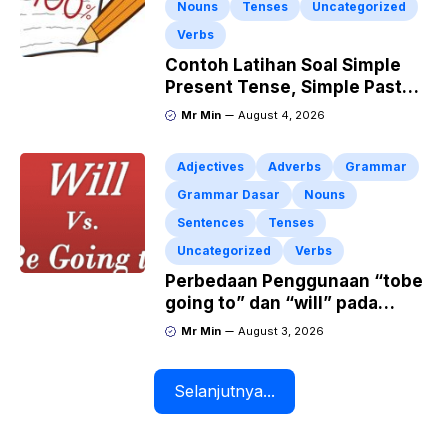
Nouns
Tenses
Uncategorized
Verbs
Contoh Latihan Soal Simple
Present Tense, Simple Past
Tense dan Simple Future
Mr Min
August 4, 2026
Tense beserta Jawaban dan
Pembahasan
Adjectives
Adverbs
Grammar
Grammar Dasar
Nouns
Sentences
Tenses
Uncategorized
Verbs
Perbedaan Penggunaan “tobe
going to” dan “will” pada
Kalimat Simple Future Tense
Mr Min
August 3, 2026
Selanjutnya...