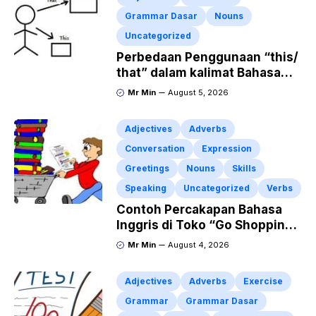
Grammar Dasar
Nouns
Uncategorized
Perbedaan Penggunaan “this/
that” dalam kalimat Bahasa
Inggris Lengkap dengan
Mr Min
August 5, 2026
Contoh Kalimat
Adjectives
Adverbs
Conversation
Expression
Greetings
Nouns
Skills
Speaking
Uncategorized
Verbs
Contoh Percakapan Bahasa
Inggris di Toko “Go Shopping”
Beserta Penjelasannya
Mr Min
August 4, 2026
Adjectives
Adverbs
Exercise
Grammar
Grammar Dasar