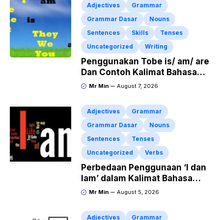
Adjectives
Grammar
Grammar Dasar
Nouns
Sentences
Skills
Tenses
Uncategorized
Writing
Penggunakan Tobe is/ am/ are
Dan Contoh Kalimat Bahasa
Inggris dalam Bentuk Simple
Mr Min
August 7, 2026
Present Tense
Adjectives
Grammar
Grammar Dasar
Nouns
Sentences
Tenses
Uncategorized
Verbs
Perbedaan Penggunaan ‘I dan
Iam’ dalam Kalimat Bahasa
Inggris
Mr Min
August 5, 2026
Adjectives
Grammar