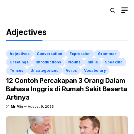
Skip
M
to
content
Adjectives
Adjectives
Conversation
Expression
Grammar
Greetings
Introductions
Nouns
Skills
Speaking
Tenses
Uncategorized
Verbs
Vocabulary
12 Contoh Percakapan 3 Orang Dalam
Bahasa Inggris di Rumah Sakit Beserta
Artinya
Mr Min
August 9, 2026