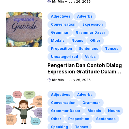
Mr Min
July 26, 2026
Adjectives
Adverbs
Conversation
Expression
Grammar
Grammar Dasar
Modals
Nouns
Other
Preposition
Sentences
Tenses
Uncategorized
Verbs
Pengertian Dan Contoh Dialog
Expression Gratitude Dalam
Bahasa Inggris dan Artinya
Mr Min
July 26, 2026
Adjectives
Adverbs
Conversation
Grammar
Grammar Dasar
Modals
Nouns
Other
Preposition
Sentences
Speaking
Tenses