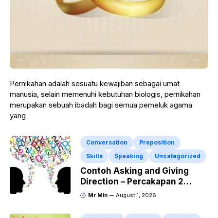
Pernikahan adalah sesuatu kewajiban sebagai umat
manusia, selain memenuhi kebutuhan biologis, pernikahan
merupakan sebuah ibadah bagi semua pemeluk agama
yang
Conversation
Preposition
Skills
Speaking
Uncategorized
Contoh Asking and Giving
Direction – Percakapan 2
Orang Di Jalan Dalam Bahasa
Mr Min
August 1, 2026
Inggris