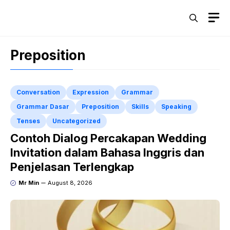
Skip
M
to
content
Preposition
Conversation
Expression
Grammar
Grammar Dasar
Preposition
Skills
Speaking
Tenses
Uncategorized
Contoh Dialog Percakapan Wedding
Invitation dalam Bahasa Inggris dan
Penjelasan Terlengkap
Mr Min
August 8, 2026