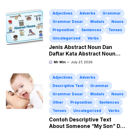
Adjectives
Adverbs
Grammar
Grammar Dasar
Modals
Nouns
Preposition
Sentences
Tenses
Uncategorized
Verbs
Jenis Abstract Noun Dan
Daftar Kata Abstract Noun
Terlengkap
Mr Min
July 27, 2026
Adjectives
Adverbs
Descriptive Text
Grammar
Grammar Dasar
Modals
Nouns
Other
Preposition
Sentences
Tenses
Uncategorized
Verbs
Contoh Descriptive Text
About Someone “My Son” Dan
Artinya