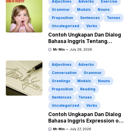
Adjectives
Adverbs
Exercise
Grammar
Modals
Nouns
Preposition
Sentences
Tenses
Uncategorized
Verbs
Contoh Ungkapan Dan Dialog
Bahasa Inggris Tentang
Expression of Surprise Dan
Mr Min
July 28, 2026
Artinya
Adjectives
Adverbs
Conversation
Grammar
Greetings
Modals
Nouns
Preposition
Reading
Sentences
Tenses
Uncategorized
Verbs
Contoh Ungkapan Dan Dialog
Bahasa Inggris Expression of
Gratitude
Mr Min
July 27, 2026