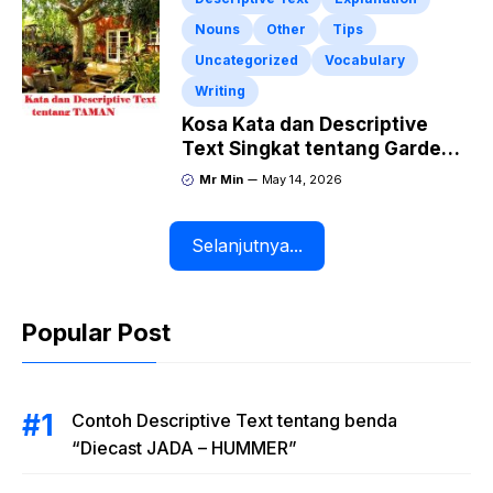
Nouns
Other
Tips
Uncategorized
Vocabulary
Writing
Kosa Kata dan Descriptive
Text Singkat tentang Garden
atau Taman
Mr Min
May 14, 2026
Selanjutnya...
Popular Post
Contoh Descriptive Text tentang benda
“Diecast JADA – HUMMER”