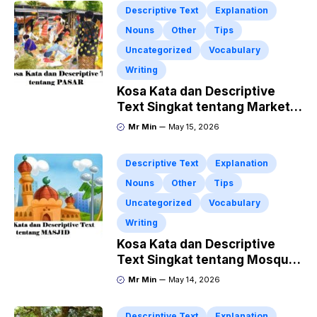
Descriptive Text
Explanation
Nouns
Other
Tips
Uncategorized
Vocabulary
Writing
Kosa Kata dan Descriptive
Text Singkat tentang Market
atau Pasar
Mr Min
May 15, 2026
Descriptive Text
Explanation
Nouns
Other
Tips
Uncategorized
Vocabulary
Writing
Kosa Kata dan Descriptive
Text Singkat tentang Mosque
atau Masjid
Mr Min
May 14, 2026
Descriptive Text
Explanation