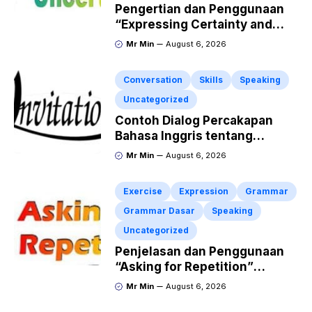
Pengertian dan Penggunaan
“Expressing Certainty and
Uncertainty” Lengkap
Mr Min
August 6, 2026
Conversation
Skills
Speaking
Uncategorized
Contoh Dialog Percakapan
Bahasa Inggris tentang
Invitation “Blues Concert” dan
Mr Min
August 6, 2026
Artinya
Exercise
Expression
Grammar
Grammar Dasar
Speaking
Uncategorized
Penjelasan dan Penggunaan
“Asking for Repetition”
Lengkap dengan Contoh
Mr Min
August 6, 2026
Dialog dan Latihan Soal