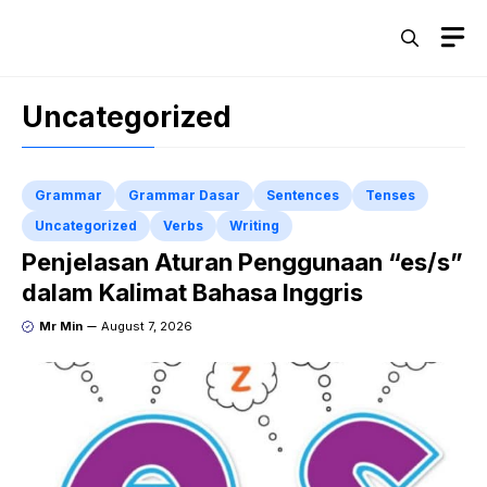
Skip
M
to
content
Uncategorized
Grammar
Grammar Dasar
Sentences
Tenses
Uncategorized
Verbs
Writing
Penjelasan Aturan Penggunaan “es/s”
dalam Kalimat Bahasa Inggris
Mr Min
August 7, 2026