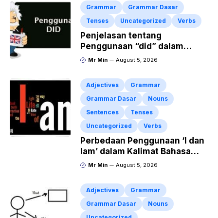
Grammar
Grammar Dasar
Tenses
Uncategorized
Verbs
Penjelasan tentang
Penggunaan “did” dalam
Kalimat Simple Past Tense
Mr Min
August 5, 2026
Adjectives
Grammar
Grammar Dasar
Nouns
Sentences
Tenses
Uncategorized
Verbs
Perbedaan Penggunaan ‘I dan
Iam’ dalam Kalimat Bahasa
Inggris
Mr Min
August 5, 2026
Adjectives
Grammar
Grammar Dasar
Nouns
Uncategorized