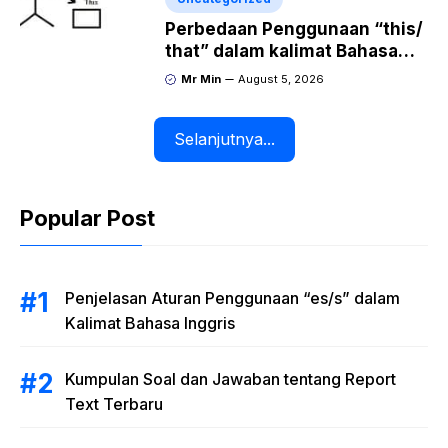
Perbedaan Penggunaan “this/
that” dalam kalimat Bahasa
Inggris Lengkap dengan
Mr Min
August 5, 2026
Contoh Kalimat
Selanjutnya...
Popular Post
Penjelasan Aturan Penggunaan “es/s” dalam
Kalimat Bahasa Inggris
Kumpulan Soal dan Jawaban tentang Report
Text Terbaru