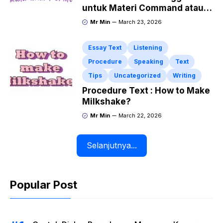
untuk Materi Command atau
Memerintah
Mr Min
March 23, 2026
Essay Text
Listening
Procedure
Speaking
Text
Tips
Uncategorized
Writing
Procedure Text : How to Make
Milkshake?
Mr Min
March 22, 2026
Selanjutnya...
Popular Post