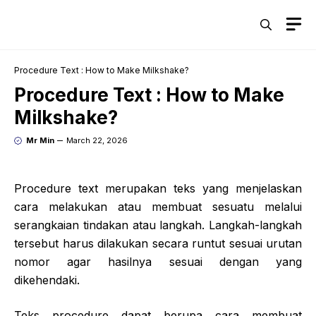
Skip
M
to
content
Procedure Text : How to Make Milkshake?
Procedure Text : How to Make
Milkshake?
Mr Min
March 22, 2026
Procedure text merupakan teks yang menjelaskan
cara melakukan atau membuat sesuatu melalui
serangkaian tindakan atau langkah. Langkah-langkah
tersebut harus dilakukan secara runtut sesuai urutan
nomor agar hasilnya sesuai dengan yang
dikehendaki.
Teks procedure dapat berupa cara membuat