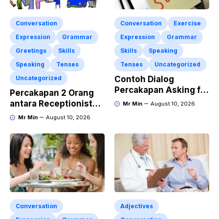
Conversation
Conversation
Exercise
Expression
Grammar
Expression
Grammar
Greetings
Skills
Skills
Speaking
Speaking
Tenses
Tenses
Uncategorized
Uncategorized
Contoh Dialog
Percakapan Asking for
Percakapan 2 Orang
Apology “Permintaan
antara Receptionist
Mr Min
August 10, 2026
Maaf” Dan
and Guest at The
Mr Min
August 10, 2026
Pengertiannya
Hotel dengan
Lengkap dengan
Menggunakan Materi
Latihan Soal
“Polite Expressions”
Conversation
Adjectives