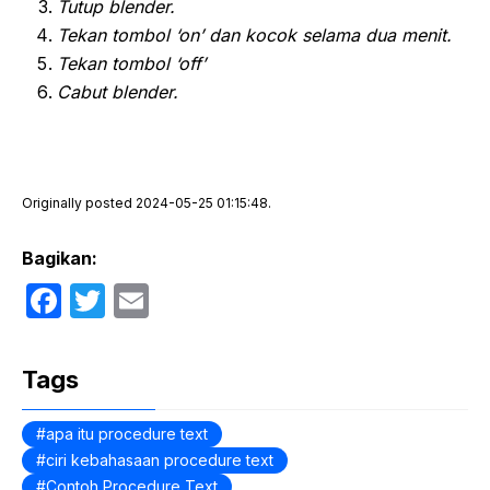
Tutup blender.
Tekan tombol ‘on’ dan kocok selama dua menit.
Tekan tombol ‘off’
Cabut blender.
Originally posted 2024-05-25 01:15:48.
Bagikan:
F
T
E
a
w
m
c
itt
ail
Tags
e
er
b
apa itu procedure text
ciri kebahasaan procedure text
o
Contoh Procedure Text