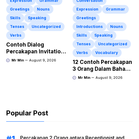
Expression
Grammar
Conversation
Greetings
Nouns
Expression
Grammar
Skills
Speaking
Greetings
Tenses
Uncategorized
Introductions
Nouns
Verbs
Skills
Speaking
Contoh Dialog
Tenses
Uncategorized
Percakapan Invitation
Verbs
Vocabulary
Mengajak Teman
Mr Min
August 9, 2026
12 Contoh Percakapan
Makan di Restoran
3 Orang Dalam Bahasa
Dalam Bahasa Inggris
Inggris di Rumah Sakit
Mr Min
August 9, 2026
Beserta Artinya
Popular Post
Percakapan 2 Orang antara Receptionist and