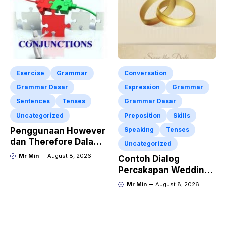
Bahasa Inggris
Exercise
Grammar
Conversation
Grammar Dasar
Expression
Grammar
Sentences
Tenses
Grammar Dasar
Uncategorized
Preposition
Skills
Penggunaan However
Speaking
Tenses
dan Therefore Dalam
Uncategorized
Kalimat Bahasa
Mr Min
August 8, 2026
Contoh Dialog
Inggris Lengkap
Percakapan Wedding
Dengan Latihan Soal
Invitation dalam
Mr Min
August 8, 2026
Bahasa Inggris dan
Penjelasan
Terlengkap