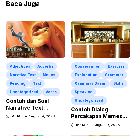
Baca Juga
Adjectives
Adverbs
Conversation
Exercise
Narative Text
Nouns
Explanation
Grammar
Reading
Text
Grammar Dasar
Skills
Uncategorized
Verbs
Speaking
Contoh dan Soal
Uncategorized
Narrative Text
Contoh Dialog
Lengkap Dengan
Percakapan Memesan
Mr Min
August 9, 2026
Kunci Jawaban
Kamar Hotel Lewat
Mr Min
August 9, 2026
Telephone Dalam