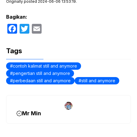
Originally posted 2024-06-06 13:53:19.
Bagikan:
F
T
E
a
w
m
c
itt
ail
Tags
e
er
b
contoh kalimat still and anymore
pengertian still and anymore
o
perbedaan still and anymore
still and anymore
o
k
Mr Min