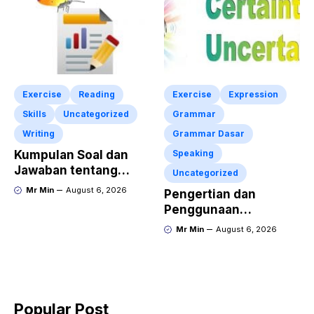
Exercise
Reading
Exercise
Expression
Skills
Uncategorized
Grammar
Writing
Grammar Dasar
Kumpulan Soal dan
Speaking
Jawaban tentang
Uncategorized
Report Text Terbaru
Mr Min
August 6, 2026
Pengertian dan
Penggunaan
“Expressing Certainty
Mr Min
August 6, 2026
and Uncertainty”
Lengkap
Popular Post