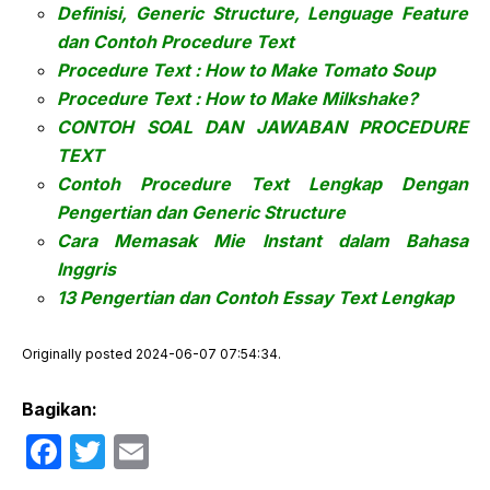
Definisi, Generic Structure, Lenguage Feature
dan Contoh Procedure Text
Procedure Text : How to Make Tomato Soup
Procedure Text : How to Make Milkshake?
CONTOH SOAL DAN JAWABAN PROCEDURE
TEXT
Contoh Procedure Text Lengkap Dengan
Pengertian dan Generic Structure
Cara Memasak Mie Instant dalam Bahasa
Inggris
13 Pengertian dan Contoh Essay Text Lengkap
Originally posted 2024-06-07 07:54:34.
Bagikan:
F
T
E
a
w
m