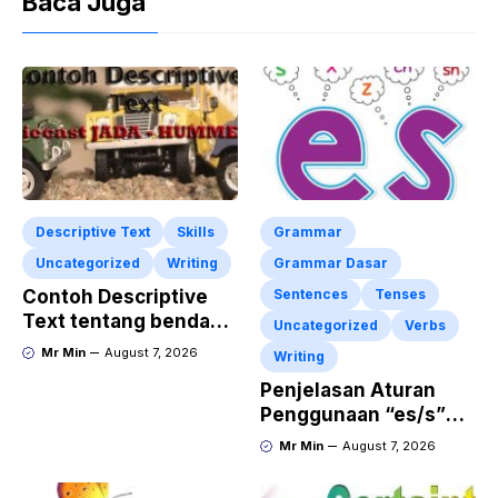
Baca Juga
Descriptive Text
Skills
Grammar
Uncategorized
Writing
Grammar Dasar
Contoh Descriptive
Sentences
Tenses
Text tentang benda
Uncategorized
Verbs
“Diecast JADA –
Mr Min
August 7, 2026
Writing
HUMMER”
Penjelasan Aturan
Penggunaan “es/s”
dalam Kalimat Bahasa
Mr Min
August 7, 2026
Inggris