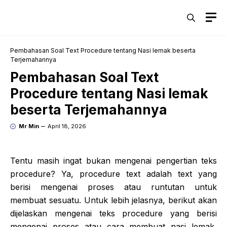
Skip
M
to
content
Pembahasan Soal Text Procedure tentang Nasi lemak beserta
Terjemahannya
Pembahasan Soal Text
Procedure tentang Nasi lemak
beserta Terjemahannya
Mr Min
April 18, 2026
Tentu masih ingat bukan mengenai pengertian teks
procedure? Ya, procedure text adalah text yang
berisi mengenai proses atau runtutan untuk
membuat sesuatu. Untuk lebih jelasnya, berikut akan
dijelaskan mengenai teks procedure yang berisi
mengenai proses atau cara membuat nasi lemak,