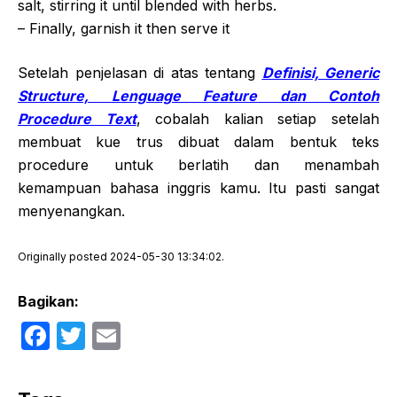
salt, stirring it until blended with herbs.
– Finally, garnish it then serve it
Setelah penjelasan di atas tentang
Definisi, Generic
Structure, Lenguage Feature dan Contoh
Procedure Text
, cobalah kalian setiap setelah
membuat kue trus dibuat dalam bentuk teks
procedure untuk berlatih dan menambah
kemampuan bahasa inggris kamu. Itu pasti sangat
menyenangkan.
Originally posted 2024-05-30 13:34:02.
Bagikan:
F
T
E
a
w
m
c
itt
ail