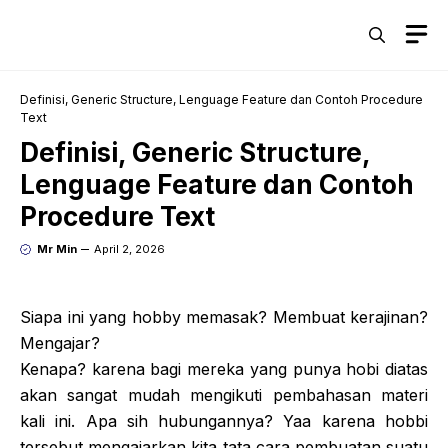
Skip
M
to
content
Definisi, Generic Structure, Lenguage Feature dan Contoh Procedure
Text
Definisi, Generic Structure,
Lenguage Feature dan Contoh
Procedure Text
Mr Min
April 2, 2026
Siapa ini yang hobby memasak? Membuat kerajinan?
Mengajar?
Kenapa? karena bagi mereka yang punya hobi diatas
akan sangat mudah mengikuti pembahasan materi
kali ini. Apa sih hubungannya? Yaa karena hobbi
tersebut mengajarkan kita tata cara pembuatan suatu