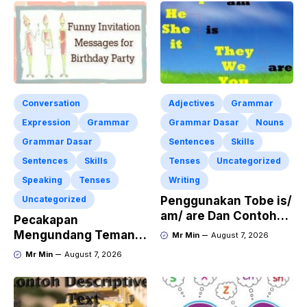
Conversation
Adjectives
Grammar
Expression
Grammar
Grammar Dasar
Nouns
Grammar Dasar
Sentences
Skills
Sentences
Skills
Tenses
Uncategorized
Speaking
Tenses
Writing
Uncategorized
Penggunakan Tobe is/
am/ are Dan Contoh
Pecakapan
Kalimat Bahasa
Mengundang Teman
Mr Min
August 7, 2026
Inggris dalam Bentuk
ke Acara Pesta Ulang
Mr Min
August 7, 2026
Simple Present Tense
Tahun “Birthday
Invitation” Dalam
Bahasa Inggris