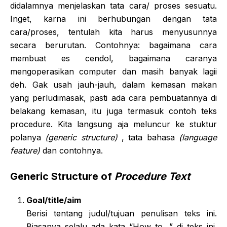
didalamnya menjelaskan tata cara/ proses sesuatu.
Inget, karna ini berhubungan dengan tata
cara/proses, tentulah kita harus menyusunnya
secara berurutan. Contohnya: bagaimana cara
membuat es cendol, bagaimana caranya
mengoperasikan computer dan masih banyak lagii
deh. Gak usah jauh-jauh, dalam kemasan makan
yang perludimasak, pasti ada cara pembuatannya di
belakang kemasan, itu juga termasuk contoh teks
procedure. Kita langsung aja meluncur ke stuktur
polanya
(generic structure)
, tata bahasa
(language
feature)
dan contohnya.
Generic Structure of
Procedure Text
Goal/title/aim
Berisi tentang judul/tujuan penulisan teks ini.
Biasanya selalu ada kata “How to…” di teks ini.