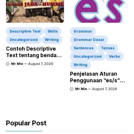
Descriptive Text
Skills
Grammar
Uncategorized
Writing
Grammar Dasar
Contoh Descriptive
Sentences
Tenses
Text tentang benda
Uncategorized
Verbs
“Diecast JADA –
Mr Min
August 7, 2026
Writing
HUMMER”
Penjelasan Aturan
Penggunaan “es/s”
dalam Kalimat Bahasa
Mr Min
August 7, 2026
Inggris
Popular Post