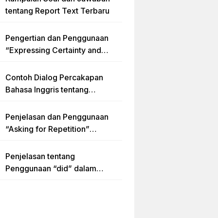
tentang Report Text Terbaru
Pengertian dan Penggunaan
“Expressing Certainty and
Uncertainty” Lengkap
Contoh Dialog Percakapan
Bahasa Inggris tentang
Invitation “Blues Concert” dan
Artinya
Penjelasan dan Penggunaan
“Asking for Repetition”
Lengkap dengan Contoh Dialog
dan Latihan Soal
Penjelasan tentang
Penggunaan “did” dalam
Kalimat Simple Past Tense