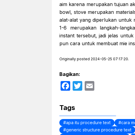
aim karena merupakan tujuan akhi
bowl, stove merupakan material
alat-alat yang diperlukan untuk 
1-6 merupakan langkah-langk
instant tersebut, jadi jelas un
pun cara untuk membuat mie ins
Originally posted 2024-05-25 07:17:20.
Bagikan:
F
T
E
a
w
m
c
itt
ail
Tags
e
er
b
apa itu procedure text
cara m
generic structure procedure text
o