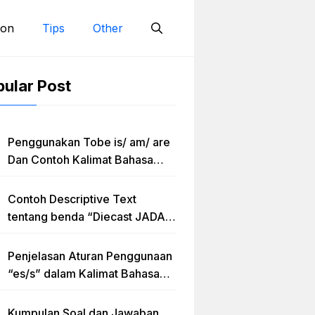
ion
Tips
Other
ular Post
Penggunakan Tobe is/ am/ are
Dan Contoh Kalimat Bahasa
Inggris dalam Bentuk Simple
Present Tense
Contoh Descriptive Text
tentang benda “Diecast JADA –
HUMMER”
Penjelasan Aturan Penggunaan
“es/s” dalam Kalimat Bahasa
Inggris
Kumpulan Soal dan Jawaban