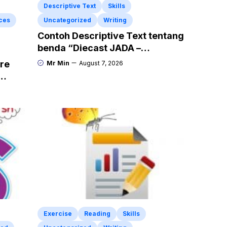
Descriptive Text
Skills
ces
Uncategorized
Writing
Contoh Descriptive Text tentang
benda “Diecast JADA –
HUMMER”
re
Mr Min
August 7, 2026
e
Exercise
Reading
Skills