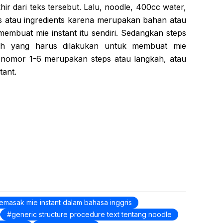
r dari teks tersebut. Lalu, noodle, 400cc water,
s atau ingredients karena merupakan bahan atau
membuat mie instant itu sendiri. Sedangkan steps
ah yang harus dilakukan untuk membuat mie
tuk nomor 1-6 merupakan steps atau langkah, atau
tant.
emasak mie instant dalam bahasa inggris
generic structure procedure text tentang noodle