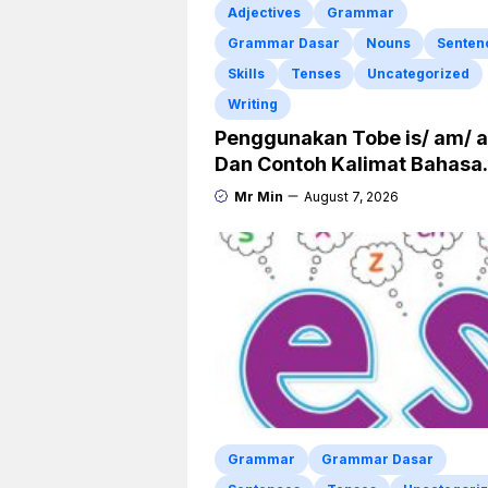
Adjectives
Grammar
Grammar Dasar
Nouns
Senten
Skills
Tenses
Uncategorized
Writing
Penggunakan Tobe is/ am/ a
Dan Contoh Kalimat Bahasa
Inggris dalam Bentuk Simpl
Mr Min
August 7, 2026
Present Tense
Grammar
Grammar Dasar