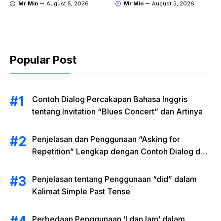
dalam Kalimat Simple
Iam’ dalam Kalimat
Mr Min
August 5, 2026
Mr Min
August 5, 2026
Past Tense
Bahasa Inggris
Popular Post
Contoh Dialog Percakapan Bahasa Inggris
tentang Invitation “Blues Concert” dan Artinya
Penjelasan dan Penggunaan “Asking for
Repetition” Lengkap dengan Contoh Dialog dan
Latihan Soal
Penjelasan tentang Penggunaan “did” dalam
Kalimat Simple Past Tense
Perbedaan Penggunaan ‘I dan Iam’ dalam