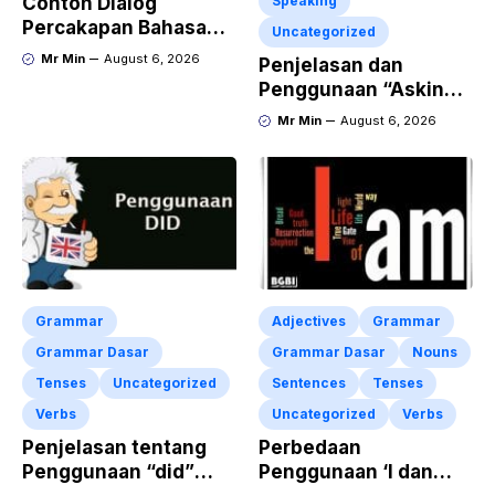
Contoh Dialog
Speaking
Percakapan Bahasa
Uncategorized
Inggris tentang
Mr Min
August 6, 2026
Penjelasan dan
Invitation “Blues
Penggunaan “Asking
Concert” dan Artinya
for Repetition”
Mr Min
August 6, 2026
Lengkap dengan
Contoh Dialog dan
Latihan Soal
Grammar
Adjectives
Grammar
Grammar Dasar
Grammar Dasar
Nouns
Tenses
Uncategorized
Sentences
Tenses
Verbs
Uncategorized
Verbs
Penjelasan tentang
Perbedaan
Penggunaan “did”
Penggunaan ‘I dan