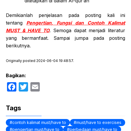
ditetapkan di dalam Al-qur’an
Demikianlah penjelasan pada posting kali ini
tentang
Pengertian, Fungsi dan Contoh Kalimat
MUST & HAVE TO
. Semoga dapat menjadi literatur
yang bermanfaat. Sampai jumpa pada posting
berikutnya.
Originally posted 2024-06-04 19:48:57.
Bagikan:
F
T
E
a
w
m
c
itt
ail
Tags
e
er
b
contoh kalimat must/have to
must/have to exercises
pengertian must/have to
perbedaan must/have to