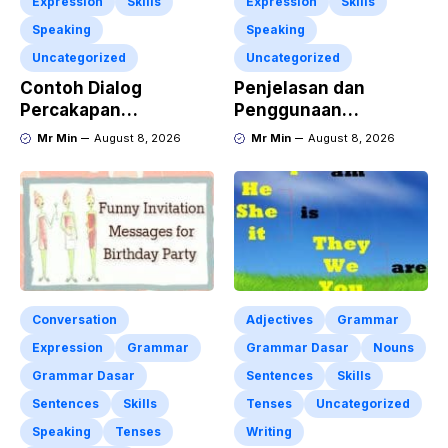
Expression
Skills
Expression
Skills
Speaking
Speaking
Uncategorized
Uncategorized
Contoh Dialog
Penjelasan dan
Percakapan
Penggunaan
Responding to Good
“Expressing
Mr Min
August 8, 2026
Mr Min
August 8, 2026
News dengan
Sympathy” Lengkap
Penjelasan Materi dan
dengan Contoh Dialog
Latihan Soal
dan Artinya
Terlengkap
Conversation
Adjectives
Grammar
Expression
Grammar
Grammar Dasar
Nouns
Grammar Dasar
Sentences
Skills
Sentences
Skills
Tenses
Uncategorized
Speaking
Tenses
Writing