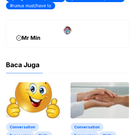
o
rumus must/have to
o
k
Mr Min
Baca Juga
Conversation
Conversation