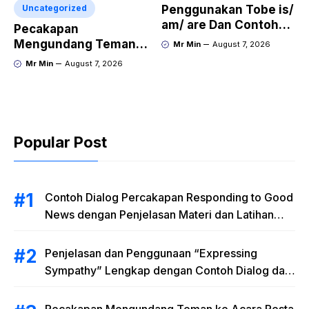
Uncategorized
Penggunakan Tobe is/
am/ are Dan Contoh
Pecakapan
Kalimat Bahasa
Mengundang Teman
Mr Min
August 7, 2026
Inggris dalam Bentuk
ke Acara Pesta Ulang
Mr Min
August 7, 2026
Simple Present Tense
Tahun “Birthday
Invitation” Dalam
Bahasa Inggris
Popular Post
Contoh Dialog Percakapan Responding to Good
News dengan Penjelasan Materi dan Latihan
Soal Terlengkap
Penjelasan dan Penggunaan “Expressing
Sympathy” Lengkap dengan Contoh Dialog dan
Artinya
Pecakapan Mengundang Teman ke Acara Pesta