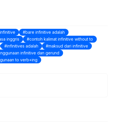
infinitive
bare infinitive adalah
asa inggris
contoh kalimat infinitive without to
infinitives adalah
maksud dari infinitive
nggunaan infinitive dan gerund
gunaan to verb+ing