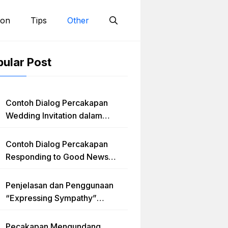
ion
Tips
Other
ular Post
Contoh Dialog Percakapan
Wedding Invitation dalam
Bahasa Inggris dan Penjelasan
Terlengkap
Contoh Dialog Percakapan
Responding to Good News
dengan Penjelasan Materi dan
Latihan Soal Terlengkap
Penjelasan dan Penggunaan
“Expressing Sympathy”
Lengkap dengan Contoh Dialog
dan Artinya
Pecakapan Mengundang