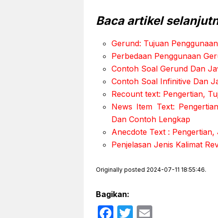
Baca artikel selanjut
Gerund: Tujuan Penggunaan 
Perbedaan Penggunaan Gerun
Contoh Soal Gerund Dan J
Contoh Soal Infinitive Dan
Recount text: Pengertian, T
News Item Text: Pengertian
Dan Contoh Lengkap
Anecdote Text : Pengertian, 
P
enjelasan Jenis Kalimat Re
Originally posted 2024-07-11 18:55:46.
Bagikan:
F
T
E