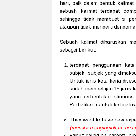
hari, baik dalam bentuk kalimat
sebuah kalimat terdapat comp
sehingga tidak membuat si p
ataupun tidak mengerti dengan a
Sebuah kalimat diharuskan men
sebagai berikut:
terdapat penggunaan kata 
subjek, subjek yang dimaks
Untuk jenis kata kerja dise
sudah mempelajari 16 jenis t
yang berbentuk continuous, p
Perhatikan contoh kalimatnya
They want to have new exp
(mereka menginginkan memp
Fairuz called his parents inI