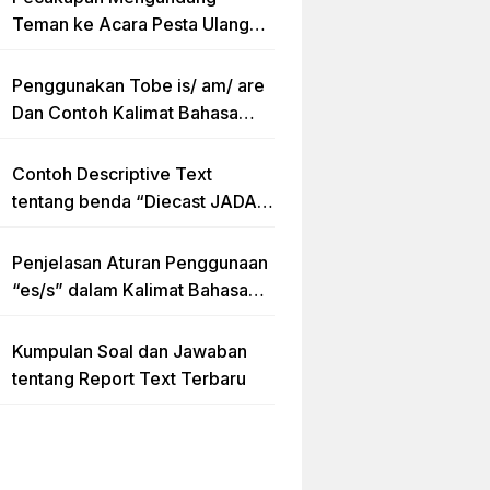
Teman ke Acara Pesta Ulang
Tahun “Birthday Invitation”
Dalam Bahasa Inggris
Penggunakan Tobe is/ am/ are
Dan Contoh Kalimat Bahasa
Inggris dalam Bentuk Simple
Present Tense
Contoh Descriptive Text
tentang benda “Diecast JADA –
HUMMER”
Penjelasan Aturan Penggunaan
“es/s” dalam Kalimat Bahasa
Inggris
Kumpulan Soal dan Jawaban
tentang Report Text Terbaru