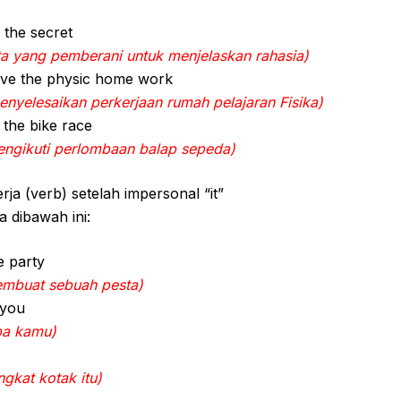
t the secret
a yang pemberani untuk menjelaskan rahasia)
lve the physic home work
nyelesaikan perkerjaan rumah pelajaran Fisika)
 the bike race
mengikuti perlombaan balap sepeda)
ja (verb) setelah impersonal “it”
 dibawah ini:
e party
embuat sebuah pesta)
 you
pa kamu)
gkat kotak itu)