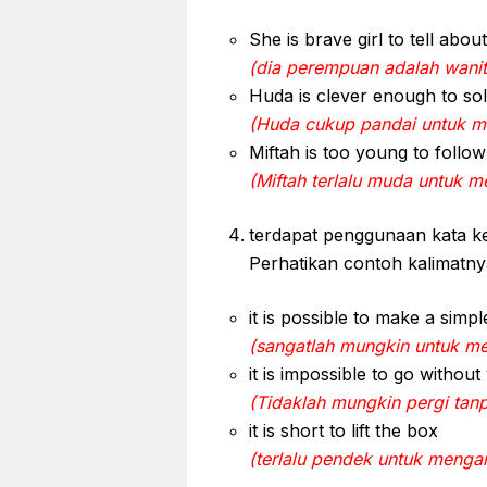
She is brave girl to tell abou
(dia perempuan adalah wanit
Huda is clever enough to so
(Huda cukup pandai untuk me
Miftah is too young to follow
(Miftah terlalu muda untuk 
terdapat penggunaan kata ker
Perhatikan contoh kalimatnya
it is possible to make a simpl
(sangatlah mungkin untuk m
it is impossible to go without
(Tidaklah mungkin pergi tan
it is short to lift the box
(terlalu pendek untuk mengan