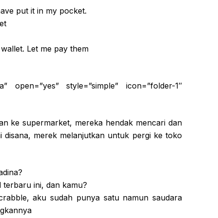
ave put it in my pocket.
et
wallet. Let me pay them
ya” open=”yes” style=”simple” icon=”folder-1″
lan ke supermarket, mereka hendak mencari dan
i disana, merek melanjutkan untuk pergi ke toko
adina?
 terbaru ini, dan kamu?
crabble, aku sudah punya satu namun saudara
ngkannya