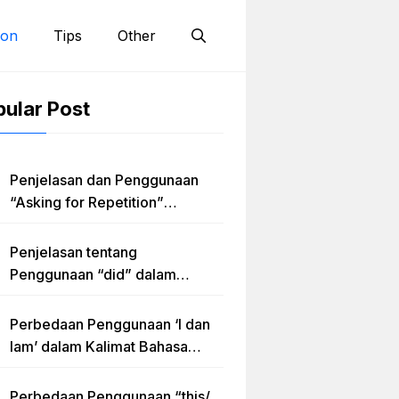
ion
Tips
Other
ular Post
Penjelasan dan Penggunaan
“Asking for Repetition”
Lengkap dengan Contoh Dialog
dan Latihan Soal
Penjelasan tentang
Penggunaan “did” dalam
Kalimat Simple Past Tense
Perbedaan Penggunaan ‘I dan
Iam’ dalam Kalimat Bahasa
Inggris
Perbedaan Penggunaan “this/