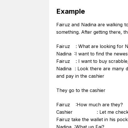
Example
Fairuz and Nadina are walking t
something. After getting there, t
Fairuz : What are looking for 
Nadina :I want to find the newes
Fairuz : I want to buy scrabble,
Nadina : Look there are many d
and pay in the cashier
They go to the cashier
Fairuz :How much are they?
Cashier : Let me check… R
Fairuz take the wallet in his pocke
Nadina :What up Fai?