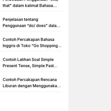
that” dalam kalimat Bahasa
Inggris Lengkap dengan
Contoh Kalimat
Penjelasan tentang
Penggunaan “do/ does” dalam
Kalimat Simple Present Tense
Contoh Percakapan Bahasa
Inggris di Toko “Go Shopping”
Beserta Penjelasannya
Contoh Latihan Soal Simple
Present Tense, Simple Past
Tense dan Simple Future Tense
beserta Jawaban dan
Contoh Percakapan Rencana
Pembahasan
Liburan dengan Menggunakan
Kalimat Simple Future Tense