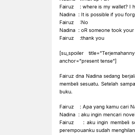
Fairuz : where is my wallet? I h
Nadina : It is possible if you forg
Fairuz :No
Nadina : oR someone took your 
Fairuz :thank you
[su_spoiler title=”Terjemahann
anchor=”present tense”]
Fairuz dna Nadina sedang berja
membeli sesuatu. Setelah sampa
buku.
Fairuz : Apa yang kamu cari N
Nadina : aku ingin mencari novel
Fairuz : aku ingin membeli s
perempouanku sudah menghila