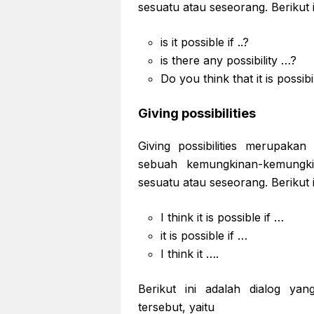
sesuatu atau seseorang. Berikut
is it possible if ..?
is there any possibility …?
Do you think that it is possibili
Giving possibilities
Giving possibilities merupak
sebuah kemungkinan-kemungk
sesuatu atau seseorang. Berikut
I think it is possible if …
it is possible if …
I think it ….
Berikut ini adalah dialog ya
tersebut, yaitu