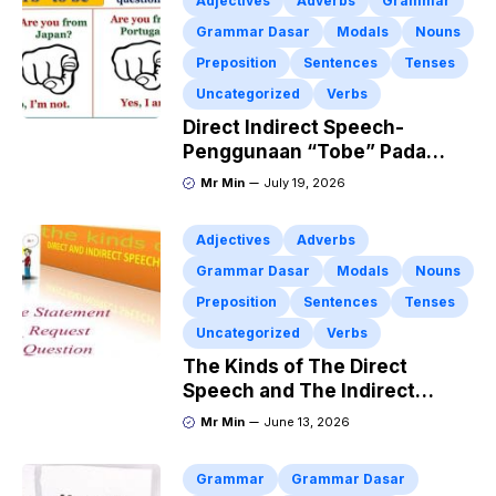
Adjectives
Adverbs
Grammar
Grammar Dasar
Modals
Nouns
Preposition
Sentences
Tenses
Uncategorized
Verbs
Direct Indirect Speech-
Penggunaan “Tobe” Pada
Yes/No Question
Mr Min
July 19, 2026
Adjectives
Adverbs
Grammar Dasar
Modals
Nouns
Preposition
Sentences
Tenses
Uncategorized
Verbs
The Kinds of The Direct
Speech and The Indirect
Speech
Mr Min
June 13, 2026
Grammar
Grammar Dasar