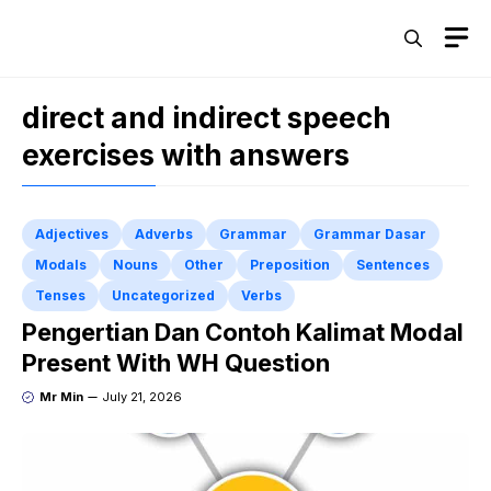
Skip
M
to
content
direct and indirect speech
exercises with answers
Adjectives
Adverbs
Grammar
Grammar Dasar
Modals
Nouns
Other
Preposition
Sentences
Tenses
Uncategorized
Verbs
Pengertian Dan Contoh Kalimat Modal
Present With WH Question
Mr Min
July 21, 2026