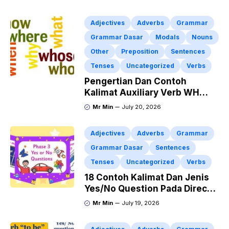
Adjectives
Adverbs
Grammar
Grammar Dasar
Modals
Nouns
Other
Preposition
Sentences
Tenses
Uncategorized
Verbs
Pengertian Dan Contoh
Kalimat Auxiliary Verb WH
Question Pada Direct Indirect
Mr Min
July 20, 2026
Speech
Adjectives
Adverbs
Grammar
Grammar Dasar
Sentences
Tenses
Uncategorized
Verbs
18 Contoh Kalimat Dan Jenis
Yes/No Question Pada Direct
Indirect Speech
Mr Min
July 19, 2026