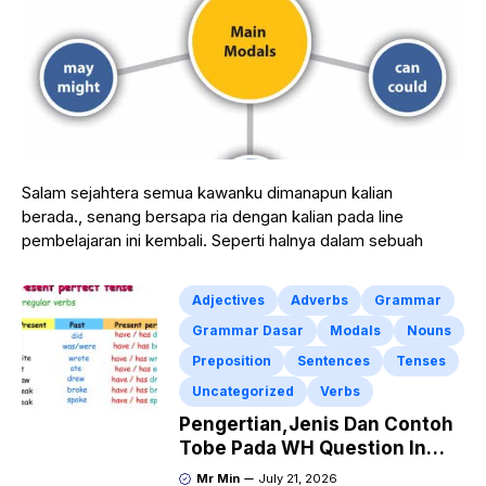
Salam sejahtera semua kawanku dimanapun kalian
berada., senang bersapa ria dengan kalian pada line
pembelajaran ini kembali. Seperti halnya dalam sebuah
Adjectives
Adverbs
Grammar
Grammar Dasar
Modals
Nouns
Preposition
Sentences
Tenses
Uncategorized
Verbs
Pengertian,Jenis Dan Contoh
Tobe Pada WH Question In
Direct Indirect Speech
Mr Min
July 21, 2026