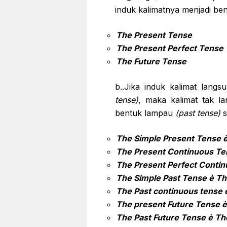
induk kalimatnya menjadi ben
The Present Tense
The Present Perfect Tense
The Future Tense
b..Jika induk kalimat lang
tense)
, maka kalimat tak l
bentuk lampau
(past tense)
s
The Simple Present Tense
The Present Continuous T
The Present Perfect Conti
The Simple Past Tense
è Th
The Past continuous tense
The present Future Tense
è
The Past Future Tense
è Th