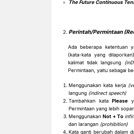
The Future Continuous Te
Perintah/Permintaan (Re
Ada beberapa ketentuan y
(kata-kata yang dilaporka
kalimat tidak langsung
(in
Permintaan, yaitu sebagai ber
Menggunakan kata kerja
(v
langung
(indirect speech)
Tambahkan kata
Please
ya
Permintaan yang lebih sopan
Menggunakan
Not + To
infin
dan larangan
(prohibition)
Kata ganti berubah dalam d