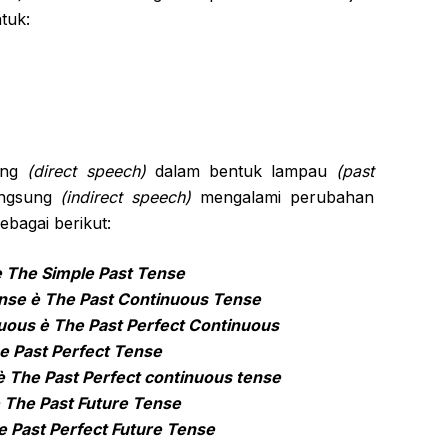
tuk:
sung
(direct speech)
dalam bentuk lampau
(past
angsung
(indirect speech)
mengalami perubahan
ebagai berikut:
è The Simple Past Tense
ense
è The Past Continuous Tense
nuous
è The Past Perfect Continuous
e Past Perfect Tense
è The Past Perfect continuous tense
 The Past Future Tense
e Past Perfect Future Tense