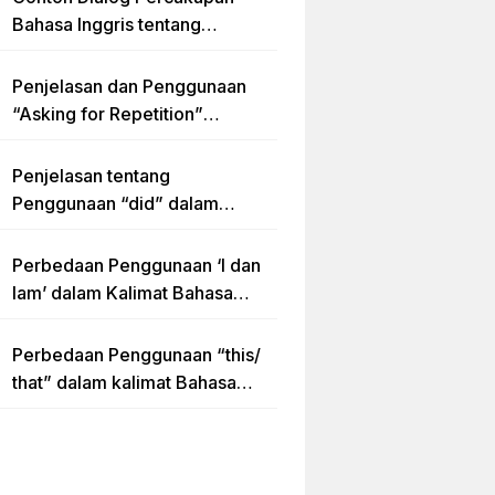
Bahasa Inggris tentang
Invitation “Blues Concert” dan
Artinya
Penjelasan dan Penggunaan
“Asking for Repetition”
Lengkap dengan Contoh Dialog
dan Latihan Soal
Penjelasan tentang
Penggunaan “did” dalam
Kalimat Simple Past Tense
Perbedaan Penggunaan ‘I dan
Iam’ dalam Kalimat Bahasa
Inggris
Perbedaan Penggunaan “this/
that” dalam kalimat Bahasa
Inggris Lengkap dengan
Contoh Kalimat