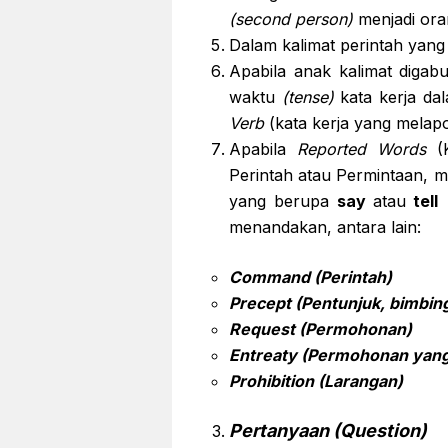
(second person)
menjadi ora
Dalam kalimat perintah yan
Apabila anak kalimat digab
waktu
(tense)
kata kerja da
Verb
(kata kerja yang melap
Apabila
Reported Words
(K
Perintah atau Permintaan, 
yang berupa
say
atau
tell
h
menandakan, antara lain:
Command (Perintah)
Precept (Pentunjuk, bimbing
Request (Permohonan)
Entreaty (Permohonan yan
Prohibition (Larangan)
Pertanyaan (Question)