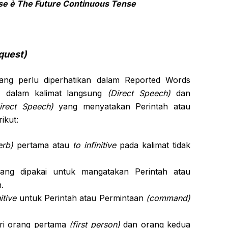
nse
è The Future Continuous Tense
quest)
ang perlu diperhatikan dalam Reported Words
n) dalam kalimat langsung
(Direct Speech)
dan
Direct Speech)
yang menyatakan Perintah atau
ikut:
erb)
pertama atau
to infinitive
pada kalimat tidak
ng dipakai untuk mangatakan Perintah atau
.
itive
untuk Perintah atau Permintaan
(command)
iri orang pertama
(first person)
dan orang kedua