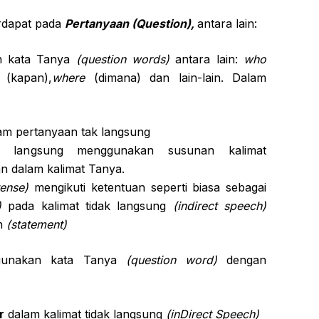
rdapat pada
Pertanyaan (Question),
antara lain:
an kata Tanya
(question words)
antara lain:
who
(kapan),
where
(dimana) dan lain-lain. Dalam
lam pertanyaan tak langsung
k langsung menggunakan susunan kalimat
 dalam kalimat Tanya.
tense)
mengikuti ketentuan seperti biasa sebagai
)
pada kalimat tidak langsung
(indirect speech)
an
(statement)
ggunakan kata Tanya
(question word)
dengan
r
dalam kalimat tidak langsung
(inDirect Speech)