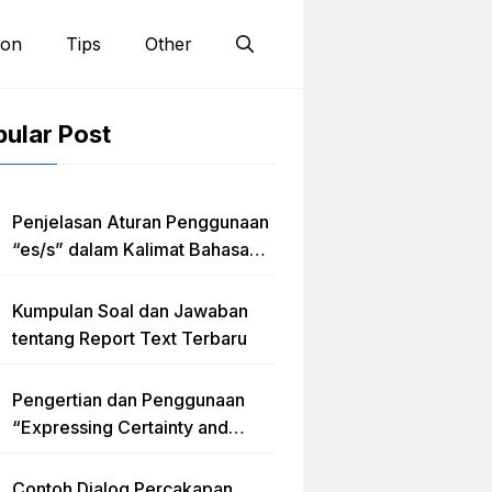
ion
Tips
Other
ular Post
Penjelasan Aturan Penggunaan
“es/s” dalam Kalimat Bahasa
Inggris
Kumpulan Soal dan Jawaban
tentang Report Text Terbaru
Pengertian dan Penggunaan
“Expressing Certainty and
Uncertainty” Lengkap
Contoh Dialog Percakapan