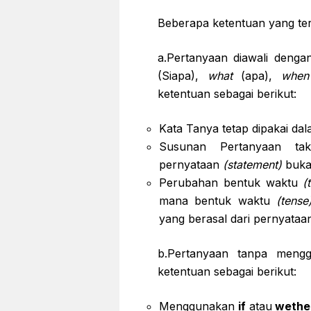
Beberapa ketentuan yang te
a.Pertanyaan diawali deng
(Siapa),
what
(apa),
when
ketentuan sebagai berikut:
Kata Tanya tetap dipakai da
Susunan Pertanyaan ta
pernyataan
(statement)
bukan
Perubahan bentuk waktu
(
mana bentuk waktu
(tense
yang berasal dari pernyata
b.Pertanyaan tanpa men
ketentuan sebagai berikut:
Menggunakan
if
atau
wethe