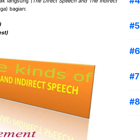
dak langsung
(The Direct Speech and The Indirect
iga) bagian:
)
st)