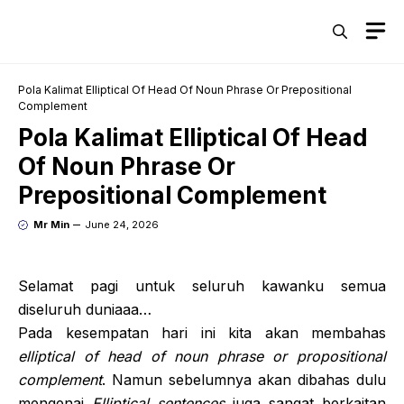
Skip
M
to
content
Pola Kalimat Elliptical Of Head Of Noun Phrase Or Prepositional
Complement
Pola Kalimat Elliptical Of Head
Of Noun Phrase Or
Prepositional Complement
Mr Min
June 24, 2026
Selamat pagi untuk seluruh kawanku semua
diseluruh duniaaa…
Pada kesempatan hari ini kita akan membahas
elliptical of head of noun phrase or propositional
complement
. Namun sebelumnya akan dibahas dulu
mengenai
Elliptical sentences
juga sangat berkaitan