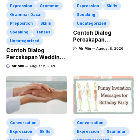
Expression
Grammar
Expression
Skills
Grammar Dasar
Speaking
Preposition
Skills
Uncategorized
Speaking
Tenses
Contoh Dialog
Percakapan
Uncategorized
Responding to Good
Mr Min
August 8, 2026
Contoh Dialog
News dengan
Percakapan Wedding
Penjelasan Materi dan
Invitation dalam
Mr Min
August 8, 2026
Latihan Soal
Bahasa Inggris dan
Terlengkap
Penjelasan
Terlengkap
Conversation
Conversation
Expression
Skills
Expression
Grammar