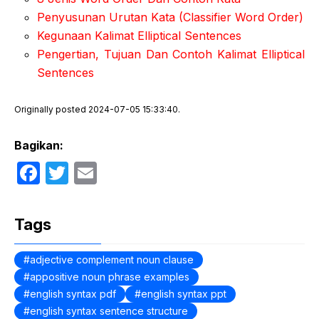
Penyusunan Urutan Kata (Classifier Word Order)
Kegunaan Kalimat Elliptical Sentences
Pengertian, Tujuan Dan Contoh Kalimat Elliptical
Sentences
Originally posted 2024-07-05 15:33:40.
Bagikan:
F
T
E
a
w
m
c
itt
ail
Tags
e
er
b
adjective complement noun clause
appositive noun phrase examples
o
english syntax pdf
english syntax ppt
o
english syntax sentence structure