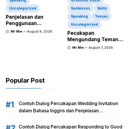
Speaking
Grammar Dasar
Uncategorized
Sentences
Skills
Penjelasan dan
Speaking
Tenses
Penggunaan
Uncategorized
“Expressing
Mr Min
August 8, 2026
Pecakapan
Sympathy” Lengkap
Mengundang Teman
dengan Contoh Dialog
ke Acara Pesta Ulang
Mr Min
August 7, 2026
dan Artinya
Tahun “Birthday
Invitation” Dalam
Bahasa Inggris
Popular Post
Contoh Dialog Percakapan Wedding Invitation
dalam Bahasa Inggris dan Penjelasan
Terlengkap
Contoh Dialog Percakapan Responding to Good