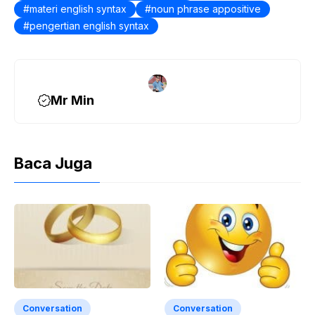
k
materi english syntax
noun phrase appositive
pengertian english syntax
Mr Min
Baca Juga
Conversation
Conversation