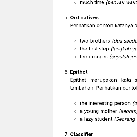
much time
(banyak wakt
Ordinatives
Perhatikan contoh katanya d
two brothers
(dua saudar
the first step
(langkah y
ten oranges
(sepuluh jer
Epithet
Epithet merupakan kata s
tambahan. Perhatikan contoh
the interesting person
(
a young mother
(seoran
a lazy student
(Seorang 
Classifier