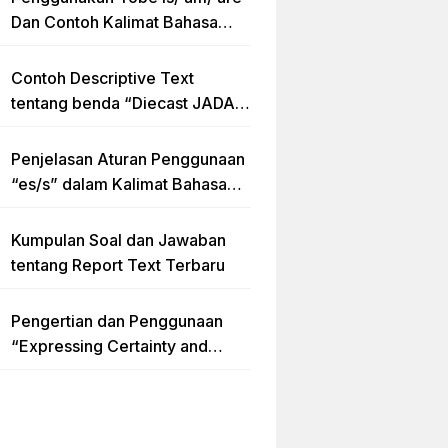
Dan Contoh Kalimat Bahasa
Inggris dalam Bentuk Simple
Present Tense
Contoh Descriptive Text
tentang benda “Diecast JADA –
HUMMER”
Penjelasan Aturan Penggunaan
“es/s” dalam Kalimat Bahasa
Inggris
Kumpulan Soal dan Jawaban
tentang Report Text Terbaru
Pengertian dan Penggunaan
“Expressing Certainty and
Uncertainty” Lengkap