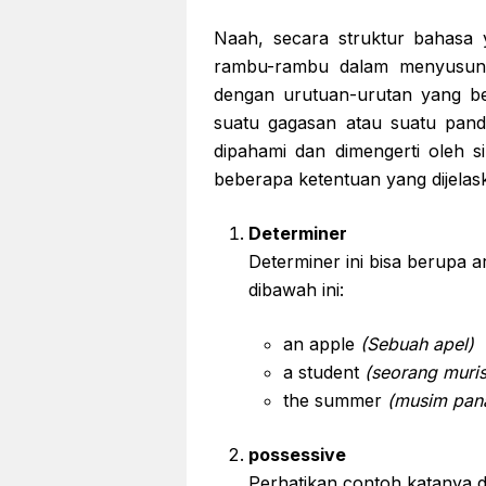
Naah, secara struktur bahasa ya
rambu-rambu dalam menyusun k
dengan urutuan-urutan yang b
suatu gagasan atau suatu pan
dipahami dan dimengerti oleh s
beberapa ketentuan yang dijelask
Determiner
Determiner ini bisa berupa a
dibawah ini:
an apple
(Sebuah apel)
a student
(seorang muris
the summer
(musim pan
possessive
Perhatikan contoh katanya d