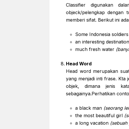
Classifier digunakan da
objeck/pelengkap dengan t
memberi sifat. Berikut ini a
Some Indonesia soldier
an interesting destinatio
much fresh water
(bany
Head Word
Head word merupakan suatu
yang menjadi inti frase. Kta 
objek, dimana jenis ka
sebagainya.Perhatikan conto
a black man
(seorang lel
the most beautiful girl
(s
a long vacation
(sebuah 