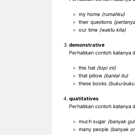
my home
(rumahku)
their questions
(pertany
our time
(waktu kita)
demonstrative
Perhatikan contoh katanya d
this hat
(topi ini)
that pillow
(bantal itu)
these books
(buku-buku 
quatitatives
Perhatikan contoh katanya d
much sugar
(banyak gul
many people
(banyak or