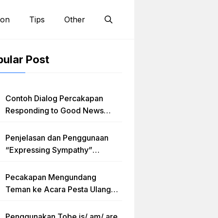
ion
Tips
Other
ular Post
Contoh Dialog Percakapan
Responding to Good News
dengan Penjelasan Materi dan
Latihan Soal Terlengkap
Penjelasan dan Penggunaan
“Expressing Sympathy”
Lengkap dengan Contoh Dialog
dan Artinya
Pecakapan Mengundang
Teman ke Acara Pesta Ulang
Tahun “Birthday Invitation”
Dalam Bahasa Inggris
Penggunakan Tobe is/ am/ are