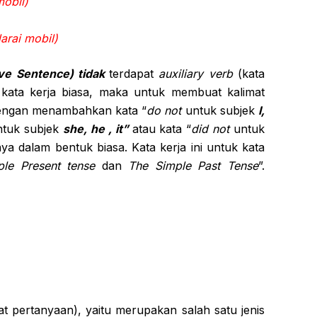
obil)
arai mobil)
ive Sentence) tidak
terdapat
auxiliary verb
(kata
kata kerja biasa, maka untuk membuat kalimat
engan menambahkan kata “
do not
untuk subjek
I,
tuk subjek
she, he , it”
atau kata “
did not
untuk
ya dalam bentuk biasa. Kata kerja ini untuk kata
le Present tense
dan
The Simple Past Tense
”.
at pertanyaan), yaitu merupakan salah satu jenis