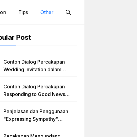
ion
Tips
Other
ular Post
Contoh Dialog Percakapan
Wedding Invitation dalam
Bahasa Inggris dan Penjelasan
Terlengkap
Contoh Dialog Percakapan
Responding to Good News
dengan Penjelasan Materi dan
Latihan Soal Terlengkap
Penjelasan dan Penggunaan
“Expressing Sympathy”
Lengkap dengan Contoh Dialog
dan Artinya
Pecakapan Mengundang