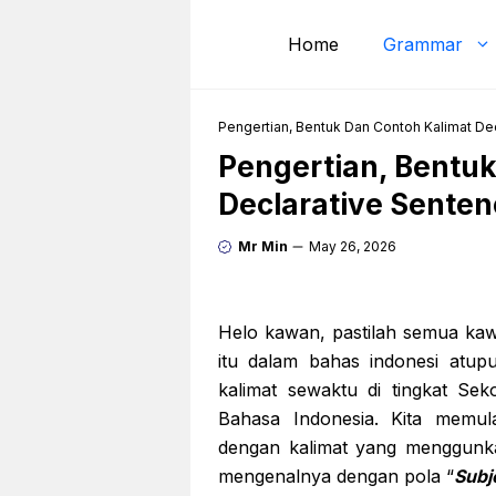
Skip
to
Home
Grammar
content
Pengertian, Bentuk Dan Contoh Kalimat De
Pengertian, Bentu
Declarative Sente
Mr Min
May 26, 2026
Helo kawan, pastilah semua ka
itu dalam bahas indonesi atup
kalimat sewaktu di tingkat Sek
Bahasa Indonesia. Kita memul
dengan kalimat yang menggunka
mengenalnya dengan pola “
Subj