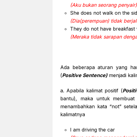
(Aku bukan seorang penyair)
She does not walk on the si
(Dia(perempuan) tidak berjala
They do not have breakfast 
(Meraka tidak sarapan denga
Ada beberapa aturan yang haru
(
Positive Sentence)
menjadi kal
a. Apabila kalimat positif (
Posit
bantu), maka untuk membuat k
menambahkan kata “not” setelah
kalimatnya
I am driving the car