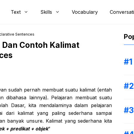
Text
Skills
Vocabulary
Conversat
clarative Sentences
Pop
k Dan Contoh Kalimat
nces
wan sudah pernah membuat suatu kalimat (entah
un dibahasa lainnya). Pelajaran membuat suatu
olah Dasar, kita mendalaminya dalam pelajaran
ai dari kalimat yang paling sederhana sampai
n banyak unsure. Kalimat yang sederhana kita
ek + predikat + objek
”