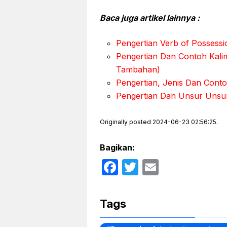
Baca juga artikel lainnya :
Pengertian Verb of Possessio
Pengertian Dan Contoh Kal
Tambahan)
Pengertian, Jenis Dan Cont
Pengertian Dan Unsur Unsur
Originally posted 2024-06-23 02:56:25.
Bagikan:
F
T
E
a
w
m
c
itt
ail
Tags
e
er