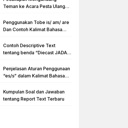
Teman ke Acara Pesta Ulang
Tahun “Birthday Invitation”
Dalam Bahasa Inggris
Penggunakan Tobe is/ am/ are
Dan Contoh Kalimat Bahasa
Inggris dalam Bentuk Simple
Present Tense
Contoh Descriptive Text
tentang benda “Diecast JADA –
HUMMER”
Penjelasan Aturan Penggunaan
“es/s” dalam Kalimat Bahasa
Inggris
Kumpulan Soal dan Jawaban
tentang Report Text Terbaru