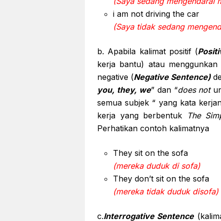
(Saya sedang mengendarai m
i am not driving the car
(Saya tidak sedang mengend
b. Apabila kalimat positif (
Posit
kerja bantu) atau menggunkan 
negative (
Negative Sentence)
d
you, they, we
” dan “
does not
un
semua subjek “ yang kata kerjan
kerja yang berbentuk
The Simp
Perhatikan contoh kalimatnya
They sit on the sofa
(mereka duduk di sofa)
They don’t sit on the sofa
(mereka tidak duduk disofa)
c.
Interrogative Sentence
(kalim