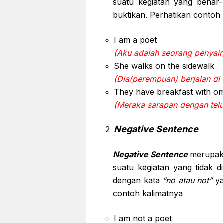
suatu kegiatan yang benar-b
buktikan. Perhatikan contoh
I am a poet
(Aku adalah seorang penyair
She walks on the sidewalk
(Dia(perempuan) berjalan di 
They have breakfast with om
(Meraka sarapan dengan telu
Negative Sentence
Negative Sentence
merupaka
suatu kegiatan yang tidak di
dengan kata
“no atau not”
ya
contoh kalimatnya
I am not a poet