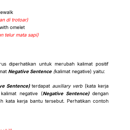
dewalk
n di trotoar)
with omelet
n telur mata sapi)
s diperhatikan untuk merubah kalimat positif
imat
Negative Sentence
(
kalimat negative) yaitu:
ive Sentence)
terdapat
auxiliary verb
(kata kerja
alimat negative (
Negative Sentence)
dengan
 kata kerja bantu tersebut. Perhatikan contoh