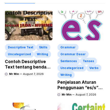
Descriptive Text
Skills
Grammar
Uncategorized
Writing
Grammar Dasar
Contoh Descriptive
Sentences
Tenses
Text tentang benda
Uncategorized
Verbs
“Diecast JADA –
Mr Min
August 7, 2026
Writing
HUMMER”
Penjelasan Aturan
Penggunaan “es/s”
dalam Kalimat Bahasa
Mr Min
August 7, 2026
Inggris