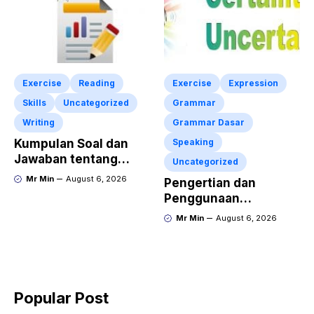
Exercise
Reading
Exercise
Expression
Skills
Uncategorized
Grammar
Writing
Grammar Dasar
Kumpulan Soal dan
Speaking
Jawaban tentang
Uncategorized
Report Text Terbaru
Mr Min
August 6, 2026
Pengertian dan
Penggunaan
“Expressing Certainty
Mr Min
August 6, 2026
and Uncertainty”
Lengkap
Popular Post