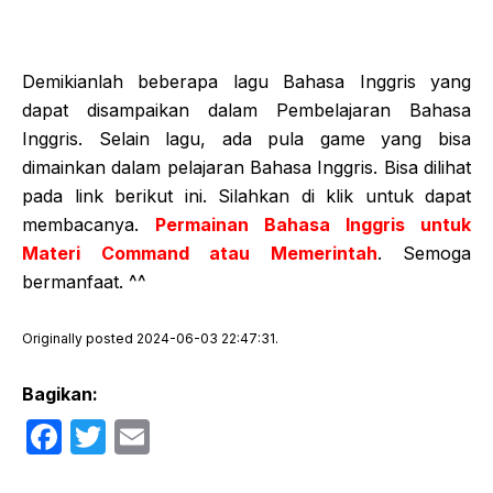
Demikianlah beberapa lagu Bahasa Inggris yang
dapat disampaikan dalam Pembelajaran Bahasa
Inggris. Selain lagu, ada pula game yang bisa
dimainkan dalam pelajaran Bahasa Inggris. Bisa dilihat
pada link berikut ini. Silahkan di klik untuk dapat
membacanya.
Permainan Bahasa Inggris untuk
Materi Command atau Memerintah
. Semoga
bermanfaat. ^^
Originally posted 2024-06-03 22:47:31.
Bagikan:
F
T
E
a
w
m