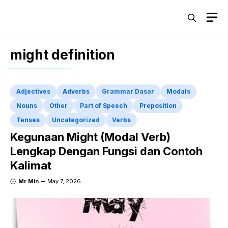
Skip
M
to
content
might definition
Adjectives
Adverbs
Grammar Dasar
Modals
Nouns
Other
Part of Speech
Preposition
Tenses
Uncategorized
Verbs
Kegunaan Might (Modal Verb)
Lengkap Dengan Fungsi dan Contoh
Kalimat
Mr Min
May 7, 2026