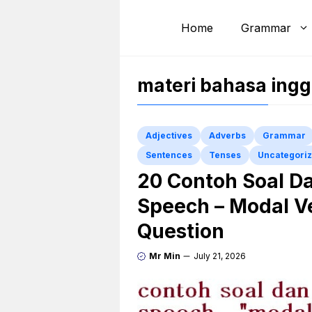
Skip
to
Home
Grammar
content
materi bahasa ingg
Adjectives
Adverbs
Grammar
Sentences
Tenses
Uncategori
20 Contoh Soal Da
Speech – Modal V
Question
Mr Min
July 21, 2026