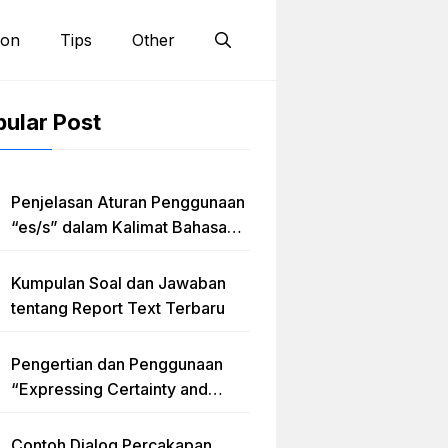
ion
Tips
Other
ular Post
Penjelasan Aturan Penggunaan
“es/s” dalam Kalimat Bahasa
Inggris
Kumpulan Soal dan Jawaban
tentang Report Text Terbaru
Pengertian dan Penggunaan
“Expressing Certainty and
Uncertainty” Lengkap
Contoh Dialog Percakapan