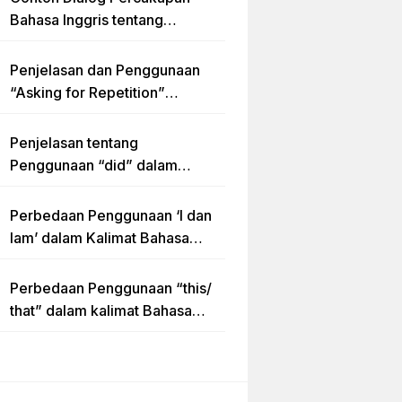
Bahasa Inggris tentang
Invitation “Blues Concert” dan
Artinya
Penjelasan dan Penggunaan
“Asking for Repetition”
Lengkap dengan Contoh Dialog
dan Latihan Soal
Penjelasan tentang
Penggunaan “did” dalam
Kalimat Simple Past Tense
Perbedaan Penggunaan ‘I dan
Iam’ dalam Kalimat Bahasa
Inggris
Perbedaan Penggunaan “this/
that” dalam kalimat Bahasa
Inggris Lengkap dengan
Contoh Kalimat