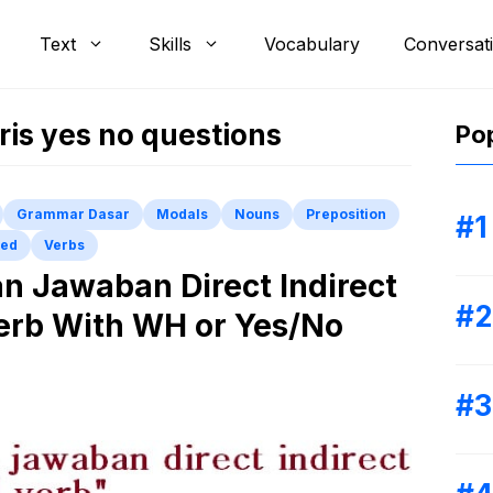
Text
Skills
Vocabulary
Conversat
ris yes no questions
Pop
Grammar Dasar
Modals
Nouns
Preposition
zed
Verbs
n Jawaban Direct Indirect
erb With WH or Yes/No