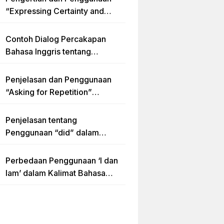
“Expressing Certainty and
Uncertainty” Lengkap
Contoh Dialog Percakapan
Bahasa Inggris tentang
Invitation “Blues Concert” dan
Artinya
Penjelasan dan Penggunaan
“Asking for Repetition”
Lengkap dengan Contoh Dialog
dan Latihan Soal
Penjelasan tentang
Penggunaan “did” dalam
Kalimat Simple Past Tense
Perbedaan Penggunaan ‘I dan
Iam’ dalam Kalimat Bahasa
Inggris