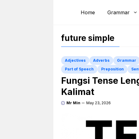
Skip
to
Home
Grammar
content
future simple
Adjectives
Adverbs
Grammar
Part of Speech
Preposition
Sen
Fungsi Tense Le
Kalimat
Mr Min
May 23, 2026