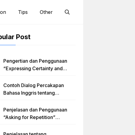
ion
Tips
Other
ular Post
Pengertian dan Penggunaan
“Expressing Certainty and
Uncertainty” Lengkap
Contoh Dialog Percakapan
Bahasa Inggris tentang
Invitation “Blues Concert” dan
Artinya
Penjelasan dan Penggunaan
“Asking for Repetition”
Lengkap dengan Contoh Dialog
dan Latihan Soal
Penjelasan tentang