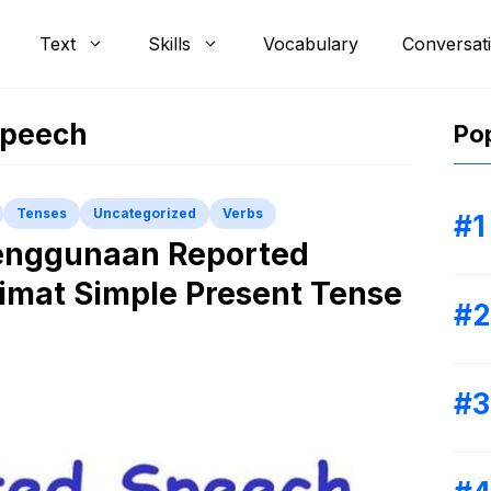
Text
Skills
Vocabulary
Conversat
speech
Pop
Tenses
Uncategorized
Verbs
enggunaan Reported
imat Simple Present Tense