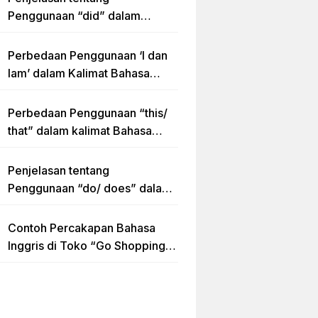
Penggunaan “did” dalam
Kalimat Simple Past Tense
Perbedaan Penggunaan ‘I dan
Iam’ dalam Kalimat Bahasa
Inggris
Perbedaan Penggunaan “this/
that” dalam kalimat Bahasa
Inggris Lengkap dengan
Contoh Kalimat
Penjelasan tentang
Penggunaan “do/ does” dalam
Kalimat Simple Present Tense
Contoh Percakapan Bahasa
Inggris di Toko “Go Shopping”
Beserta Penjelasannya