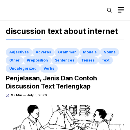
Skip
M
to
content
discussion text about internet
Adjectives
Adverbs
Grammar
Modals
Nouns
Other
Preposition
Sentences
Tenses
Text
Uncategorized
Verbs
Penjelasan, Jenis Dan Contoh
Discussion Text Terlengkap
Mr Min
July 3, 2026