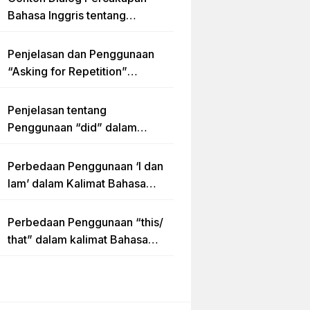
Bahasa Inggris tentang
Invitation “Blues Concert” dan
Artinya
Penjelasan dan Penggunaan
“Asking for Repetition”
Lengkap dengan Contoh Dialog
dan Latihan Soal
Penjelasan tentang
Penggunaan “did” dalam
Kalimat Simple Past Tense
Perbedaan Penggunaan ‘I dan
Iam’ dalam Kalimat Bahasa
Inggris
Perbedaan Penggunaan “this/
that” dalam kalimat Bahasa
Inggris Lengkap dengan
Contoh Kalimat