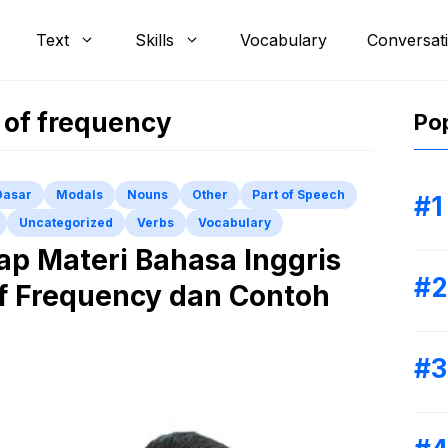
Text
Skills
Vocabulary
Conversat
 of frequency
Pop
Dasar
Modals
Nouns
Other
Part of Speech
Uncategorized
Verbs
Vocabulary
ap Materi Bahasa Inggris
f Frequency dan Contoh