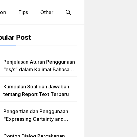
ion
Tips
Other
ular Post
Penjelasan Aturan Penggunaan
“es/s” dalam Kalimat Bahasa
Inggris
Kumpulan Soal dan Jawaban
tentang Report Text Terbaru
Pengertian dan Penggunaan
“Expressing Certainty and
Uncertainty” Lengkap
Contoh Dialog Percakapan