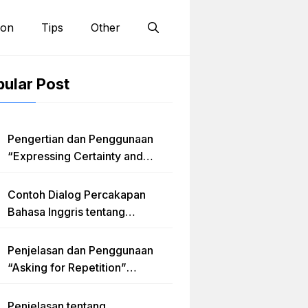
ion
Tips
Other
ular Post
Pengertian dan Penggunaan
“Expressing Certainty and
Uncertainty” Lengkap
Contoh Dialog Percakapan
Bahasa Inggris tentang
Invitation “Blues Concert” dan
Artinya
Penjelasan dan Penggunaan
“Asking for Repetition”
Lengkap dengan Contoh Dialog
dan Latihan Soal
Penjelasan tentang