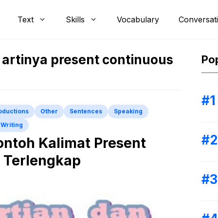
Text
Skills
Vocabulary
Conversat
 artinya present continuous
Pop
roductions
Other
Sentences
Speaking
Writing
ontoh Kalimat Present
 Terlengkap