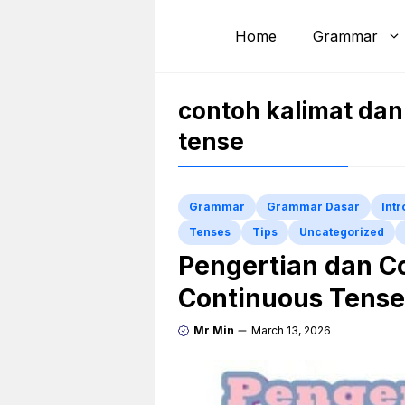
Skip
to
Home
Grammar
content
contoh kalimat dan
tense
Grammar
Grammar Dasar
Int
Tenses
Tips
Uncategorized
Pengertian dan C
Continuous Tense
Mr Min
March 13, 2026