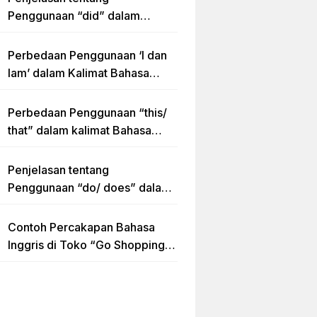
Penggunaan “did” dalam
Kalimat Simple Past Tense
Perbedaan Penggunaan ‘I dan
Iam’ dalam Kalimat Bahasa
Inggris
Perbedaan Penggunaan “this/
that” dalam kalimat Bahasa
Inggris Lengkap dengan
Contoh Kalimat
Penjelasan tentang
Penggunaan “do/ does” dalam
Kalimat Simple Present Tense
Contoh Percakapan Bahasa
Inggris di Toko “Go Shopping”
Beserta Penjelasannya