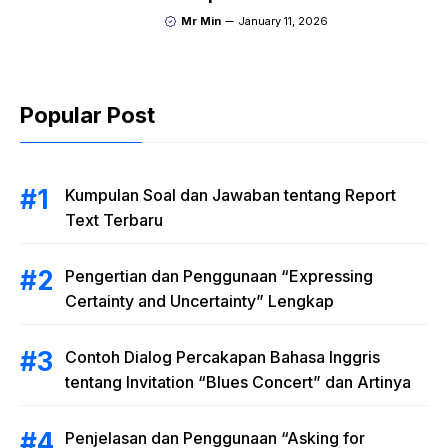
Hotel dengan Menggunakan
Mr Min
January 11, 2026
Materi “Polite Expressions”
Popular Post
Kumpulan Soal dan Jawaban tentang Report
Text Terbaru
Pengertian dan Penggunaan “Expressing
Certainty and Uncertainty” Lengkap
Contoh Dialog Percakapan Bahasa Inggris
tentang Invitation “Blues Concert” dan Artinya
Penjelasan dan Penggunaan “Asking for