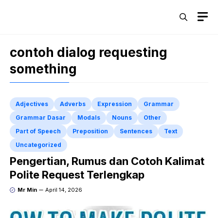
Skip
M
to
content
contoh dialog requesting
something
Adjectives
Adverbs
Expression
Grammar
Grammar Dasar
Modals
Nouns
Other
Part of Speech
Preposition
Sentences
Text
Uncategorized
Pengertian, Rumus dan Cotoh Kalimat
Polite Request Terlengkap
Mr Min
April 14, 2026