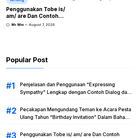
HUMMER”
Penggunakan Tobe is/
am/ are Dan Contoh
Kalimat Bahasa
Mr Min
August 7, 2026
Inggris dalam Bentuk
Simple Present Tense
Popular Post
Penjelasan dan Penggunaan “Expressing
Sympathy” Lengkap dengan Contoh Dialog dan
Artinya
Pecakapan Mengundang Teman ke Acara Pesta
Ulang Tahun “Birthday Invitation” Dalam Bahasa
Inggris
Penggunakan Tobe is/ am/ are Dan Contoh