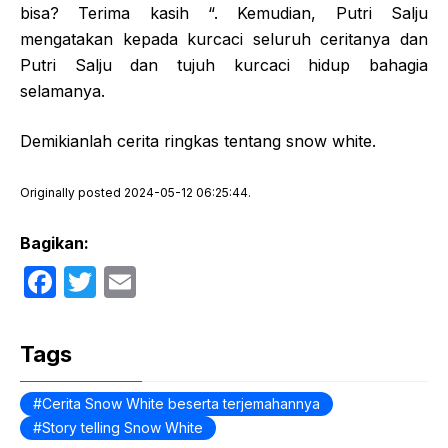
bisa? Terima kasih “. Kemudian, Putri Salju
mengatakan kepada kurcaci seluruh ceritanya dan
Putri Salju dan tujuh kurcaci hidup bahagia
selamanya.
Demikianlah cerita ringkas tentang snow white.
Originally posted 2024-05-12 06:25:44.
Bagikan:
F
T
E
a
w
m
c
itt
ail
Tags
e
er
b
Cerita Snow White beserta terjemahannya
Story telling Snow White
o