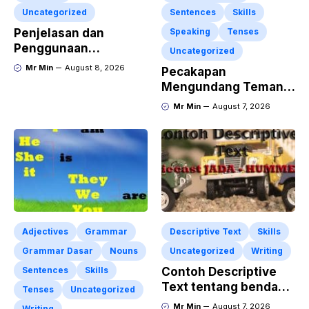
Uncategorized
Sentences
Skills
Penjelasan dan
Speaking
Tenses
Penggunaan
Uncategorized
“Expressing
Mr Min
August 8, 2026
Pecakapan
Sympathy” Lengkap
Mengundang Teman
dengan Contoh Dialog
ke Acara Pesta Ulang
Mr Min
August 7, 2026
dan Artinya
Tahun “Birthday
Invitation” Dalam
Bahasa Inggris
Adjectives
Grammar
Descriptive Text
Skills
Grammar Dasar
Nouns
Uncategorized
Writing
Sentences
Skills
Contoh Descriptive
Text tentang benda
Tenses
Uncategorized
“Diecast JADA –
Mr Min
August 7, 2026
Writing