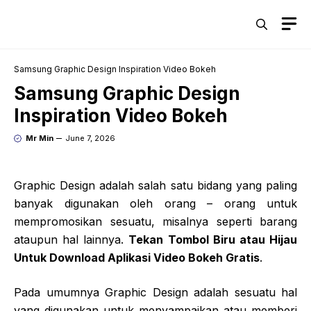
Skip
M
to
content
Samsung Graphic Design Inspiration Video Bokeh
Samsung Graphic Design
Inspiration Video Bokeh
Mr Min
June 7, 2026
Graphic Design adalah salah satu bidang yang paling
banyak digunakan oleh orang – orang untuk
mempromosikan sesuatu, misalnya seperti barang
ataupun hal lainnya.
Tekan Tombol Biru atau Hijau
Untuk Download Aplikasi Video Bokeh Gratis
.
Pada umumnya Graphic Design adalah sesuatu hal
yang digunakan untuk menyampaikan atau memberi