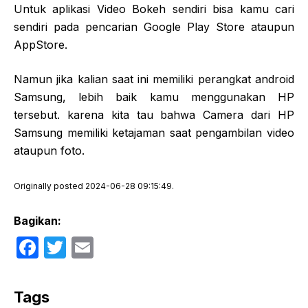
Untuk aplikasi Video Bokeh sendiri bisa kamu cari
sendiri pada pencarian Google Play Store ataupun
AppStore.
Namun jika kalian saat ini memiliki perangkat android
Samsung, lebih baik kamu menggunakan HP
tersebut. karena kita tau bahwa Camera dari HP
Samsung memiliki ketajaman saat pengambilan video
ataupun foto.
Originally posted 2024-06-28 09:15:49.
Bagikan:
F
T
E
a
w
m
c
itt
ail
Tags