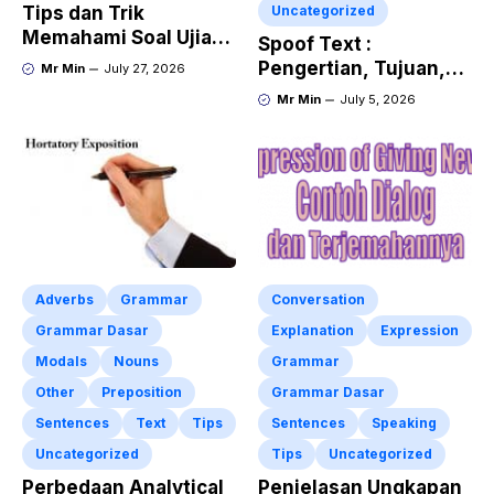
Tips dan Trik
Uncategorized
Memahami Soal Ujian
Spoof Text :
Bahasa Inggris –
Pengertian, Tujuan,
Mr Min
July 27, 2026
PARTs of Final
Generic Structure Dan
Mr Min
July 5, 2026
Examination
Language feature
Adverbs
Grammar
Conversation
Grammar Dasar
Explanation
Expression
Modals
Nouns
Grammar
Other
Preposition
Grammar Dasar
Sentences
Text
Tips
Sentences
Speaking
Uncategorized
Tips
Uncategorized
Perbedaan Analytical
Penjelasan Ungkapan