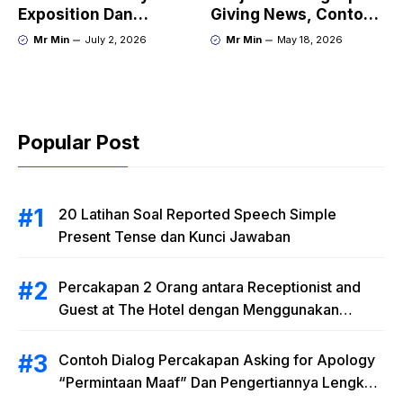
Exposition Dan
Giving News, Contoh
Hortatory Exposition
Dialog beserta
Mr Min
July 2, 2026
Mr Min
May 18, 2026
Text Terlengkap
Terjemahannya
Popular Post
20 Latihan Soal Reported Speech Simple
Present Tense dan Kunci Jawaban
Percakapan 2 Orang antara Receptionist and
Guest at The Hotel dengan Menggunakan
Materi “Polite Expressions”
Contoh Dialog Percakapan Asking for Apology
“Permintaan Maaf” Dan Pengertiannya Lengkap