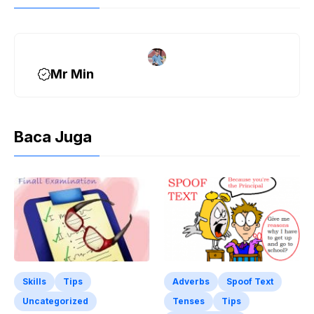
e
er
b
o
o
Mr Min
k
Baca Juga
Skills
Tips
Adverbs
Spoof Text
Uncategorized
Tenses
Tips