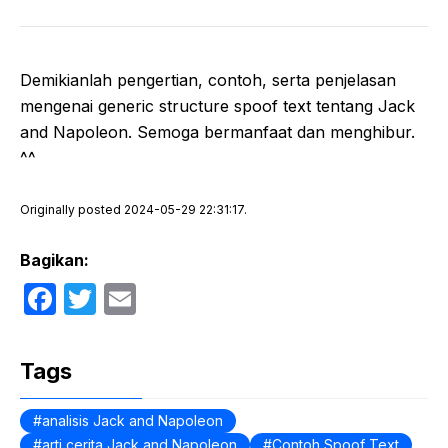
Demikianlah pengertian, contoh, serta penjelasan
mengenai generic structure spoof text tentang Jack
and Napoleon. Semoga bermanfaat dan menghibur.
^^
Originally posted 2024-05-29 22:31:17.
Bagikan:
F
T
E
a
w
m
c
itt
ail
Tags
e
er
b
analisis Jack and Napoleon
arti cerita Jack and Napoleon
Contoh Spoof Text