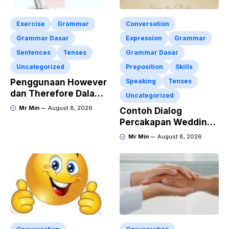
Exercise
Grammar
Conversation
Grammar Dasar
Expression
Grammar
Sentences
Tenses
Grammar Dasar
Uncategorized
Preposition
Skills
Penggunaan However
Speaking
Tenses
dan Therefore Dalam
Uncategorized
Kalimat Bahasa
Mr Min
August 8, 2026
Contoh Dialog
Inggris Lengkap
Percakapan Wedding
Dengan Latihan Soal
Invitation dalam
Mr Min
August 8, 2026
Bahasa Inggris dan
Penjelasan
Terlengkap