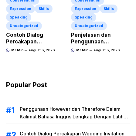
Conversation
Conversation
Expression
Skills
Expression
Skills
Speaking
Speaking
Uncategorized
Uncategorized
Contoh Dialog
Penjelasan dan
Percakapan
Penggunaan
Responding to Good
“Expressing
Mr Min
August 8, 2026
Mr Min
August 8, 2026
News dengan
Sympathy” Lengkap
Penjelasan Materi dan
dengan Contoh Dialog
Latihan Soal
dan Artinya
Terlengkap
Popular Post
Penggunaan However dan Therefore Dalam
Kalimat Bahasa Inggris Lengkap Dengan Latihan
Soal
Contoh Dialog Percakapan Wedding Invitation