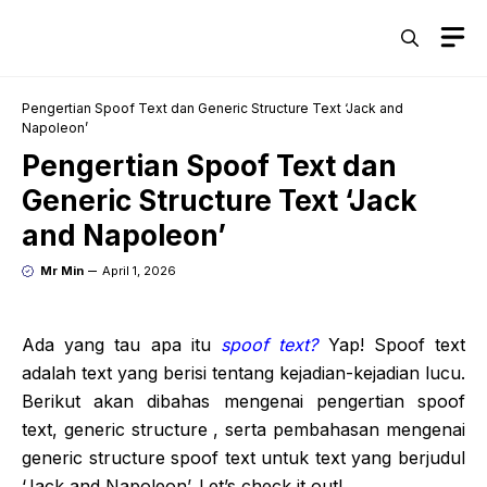
Skip
M
to
content
Pengertian Spoof Text dan Generic Structure Text ‘Jack and
Napoleon’
Pengertian Spoof Text dan
Generic Structure Text ‘Jack
and Napoleon’
Mr Min
April 1, 2026
Ada yang tau apa itu
spoof text?
Yap! Spoof text
adalah text yang berisi tentang kejadian-kejadian lucu.
Berikut akan dibahas mengenai pengertian spoof
text, generic structure , serta pembahasan mengenai
generic structure spoof text untuk text yang berjudul
‘Jack and Napoleon’. Let’s check it out!