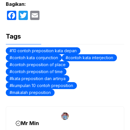
Bagikan:
F
T
E
a
w
m
c
itt
ail
Tags
e
er
b
10 contoh preposition kata depan
contoh kata conjunction
contoh kata interjection
o
contoh preposition of place
o
contoh preposition of time
k
kata preposition dan artinya
kumpulan 10 contoh preposition
makalah preposition
Mr Min