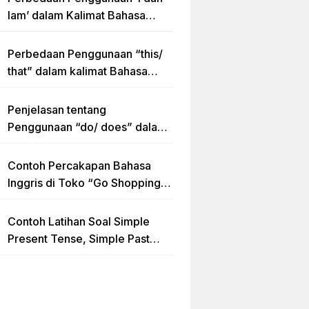
Iam’ dalam Kalimat Bahasa
Inggris
Perbedaan Penggunaan “this/
that” dalam kalimat Bahasa
Inggris Lengkap dengan
Contoh Kalimat
Penjelasan tentang
Penggunaan “do/ does” dalam
Kalimat Simple Present Tense
Contoh Percakapan Bahasa
Inggris di Toko “Go Shopping”
Beserta Penjelasannya
Contoh Latihan Soal Simple
Present Tense, Simple Past
Tense dan Simple Future Tense
beserta Jawaban dan
Pembahasan