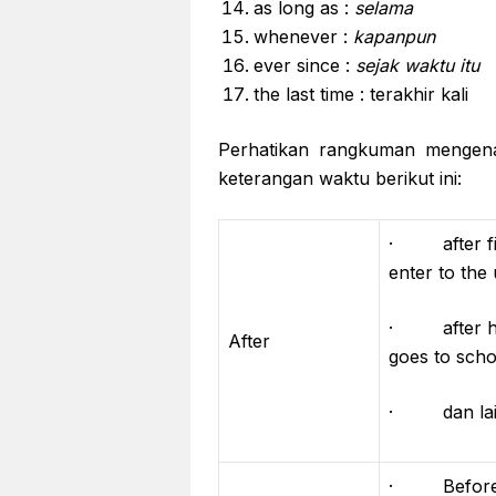
as long as :
selama
whenever :
kapanpun
ever since :
sejak waktu itu
the last time : terakhir kali
Perhatikan rangkuman mengen
keterangan waktu berikut ini:
· after fini
enter to the 
· after he 
After
goes to scho
· dan lain
· Before y