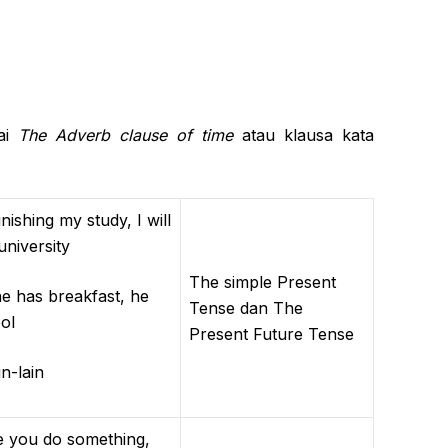
ai
The Adverb clause of time
atau klausa kata
shing my study, I will
university
The simple Present
has breakfast, he
Tense dan The
ol
Present Future Tense
-lain
ou do something,