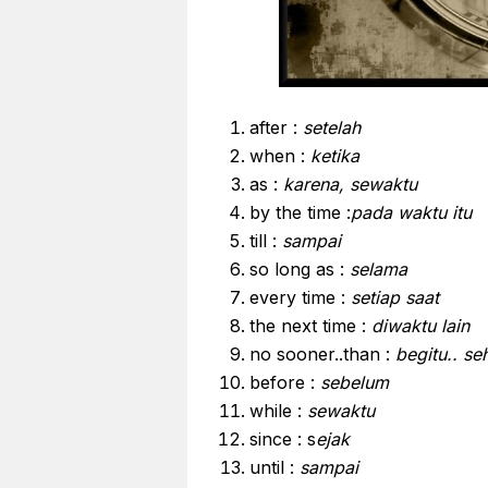
after :
setelah
when :
ketika
as :
karena, sewaktu
by the time :
pada waktu itu
till :
sampai
so long as :
selama
every time :
setiap saat
the next time :
diwaktu lain
no sooner..than :
begitu.. se
before :
sebelum
while :
sewaktu
since : s
ejak
until :
sampai