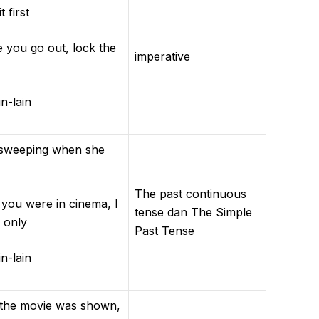
t first
ou go out, lock the
imperative
-lain
weeping when she
The past continuous
 were in cinema, I
tense dan The Simple
 only
Past Tense
-lain
e movie was shown,