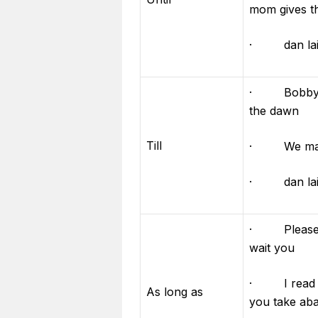
mom gives th
· dan lain
· Bobby will
the dawn
Till
· We make a
· dan lain
· Please b
wait you
· I read th
As long as
you take ab