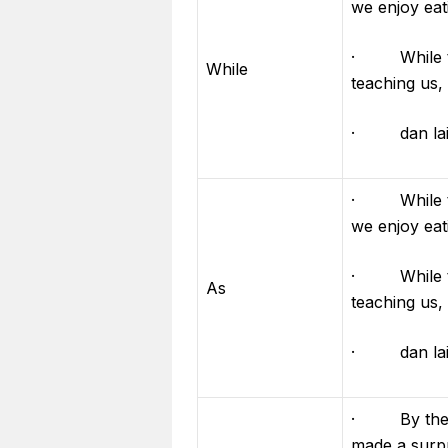
we enjoy ea
· While th
While
teaching us,
· dan lain
· While th
we enjoy ea
· While th
As
teaching us,
· dan lain
· By the ti
made a surpr