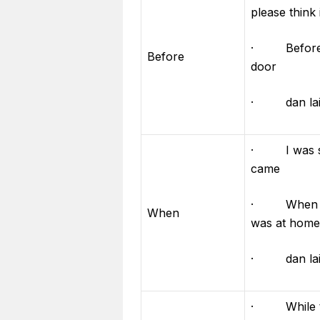
please think i
· Before y
Before
door
· dan lain
· I was s
came
· When you
When
was at home
· dan lain
· While th