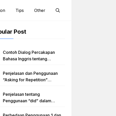
ion
Tips
Other
ular Post
Contoh Dialog Percakapan
Bahasa Inggris tentang
Invitation “Blues Concert” dan
Artinya
Penjelasan dan Penggunaan
“Asking for Repetition”
Lengkap dengan Contoh Dialog
dan Latihan Soal
Penjelasan tentang
Penggunaan “did” dalam
Kalimat Simple Past Tense
Perbedaan Penggunaan ‘I dan