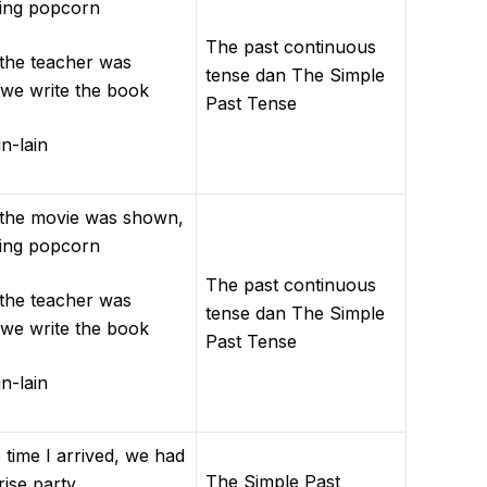
ting popcorn
The past continuous
e teacher was
tense dan The Simple
 we write the book
Past Tense
-lain
e movie was shown,
ting popcorn
The past continuous
e teacher was
tense dan The Simple
 we write the book
Past Tense
-lain
me I arrived, we had
The Simple Past
ise party