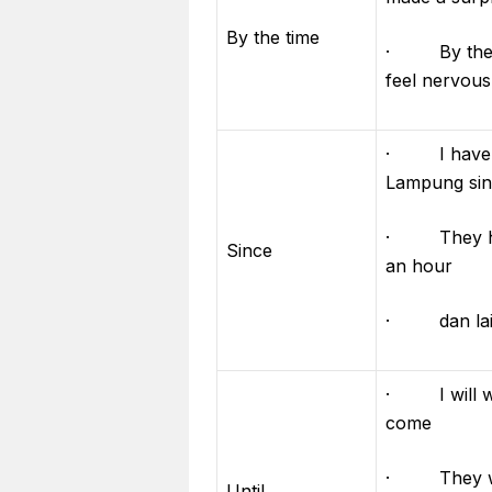
By the time
· By the ti
feel nervous
· I have b
Lampung sin
· They hav
Since
an hour
· dan lain
· I will wa
come
· They will
Until