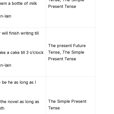
em a bottle of milk
Present Tense
-lain
 finish writing till
The present Future
Tense, The Simple
 cake till 3 o’clock
Present Tense
-lain
e he as long as I
The Simple Present
e novel as long as
Tense
ath