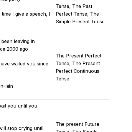
Tense, The Past
me I give a speech, I
Perfect Tense, The
Simple Present Tense
een leaving in
ce 2000 ago
The Present Perfect
Tense, The Present
e waited you since
Perfect Continuous
Tense
-lain
it you until you
The present Future
 stop crying until
Tense, The Simple