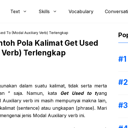
Text
Skills
Vocabulary
Conversat
sed To (Modal Auxiliary Verb) Terlengkap
Pop
toh Pola Kalimat Get Used
y Verb) Terlengkap
gunakan dalam suatu kalimat, tidak serta merta
ngan ” saja. Namun, kata
Get
Used to t
yang
 Auxiliary verb ini masih mempunyai makna lain,
alimat (sentence) atau ungkapan (phrase). Mari
mengenai jenis Modal Auxiliary verb ini.