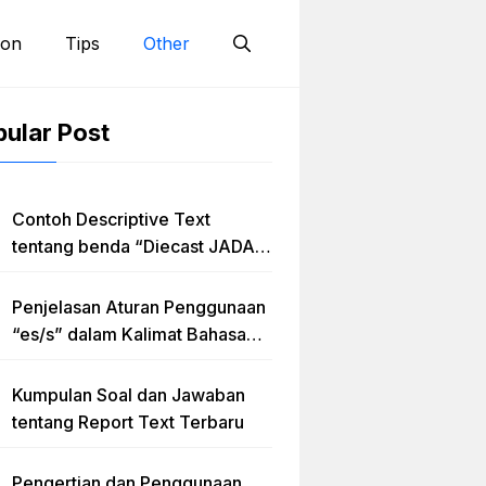
ion
Tips
Other
ular Post
Contoh Descriptive Text
tentang benda “Diecast JADA –
HUMMER”
Penjelasan Aturan Penggunaan
“es/s” dalam Kalimat Bahasa
Inggris
Kumpulan Soal dan Jawaban
tentang Report Text Terbaru
Pengertian dan Penggunaan