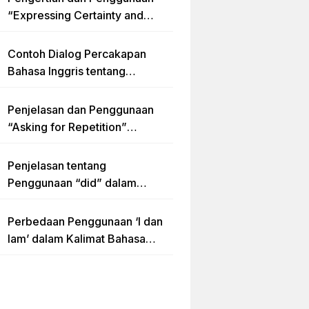
“Expressing Certainty and
Uncertainty” Lengkap
Contoh Dialog Percakapan
Bahasa Inggris tentang
Invitation “Blues Concert” dan
Artinya
Penjelasan dan Penggunaan
“Asking for Repetition”
Lengkap dengan Contoh Dialog
dan Latihan Soal
Penjelasan tentang
Penggunaan “did” dalam
Kalimat Simple Past Tense
Perbedaan Penggunaan ‘I dan
Iam’ dalam Kalimat Bahasa
Inggris