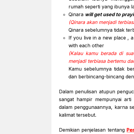
rumah seperti yang ibunya 
Qinara
will get used to pray
(Qinara akan menjadi terbiasa
Qinara sebelumnya tidak terb
If you live in a new place , a
with each other
(Kalau kamu berada di sua
menjadi terbiasa bertemu d
Kamu sebelumnya tidak ber
dan berbincang-bincang den
Dalam penulisan atupun peng
sangat hampir mempunyai arti y
dalam penggunaannya, karna se
kalimat tersebut.
Demikian penjelasan tentang
Pe