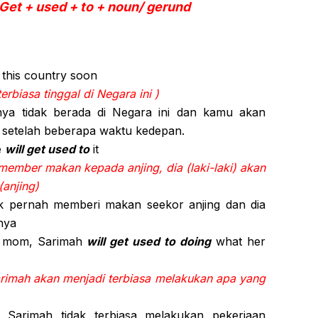
 Get + used + to + noun/ gerund
n this country soon
rbiasa tinggal di Negara ini )
ya tidak berada di Negara ini dan kamu akan
ini setelah beberapa waktu kedepan.
e
will get used to
it
u member makan kepada anjing, dia (laki-laki) akan
(anjing)
idak pernah memberi makan seekor anjing dan dia
nya
r mom, Sarimah
will get used to doing
what her
arimah akan menjadi terbiasa melakukan apa yang
 Sarimah tidak terbiasa melakukan pekerjaan