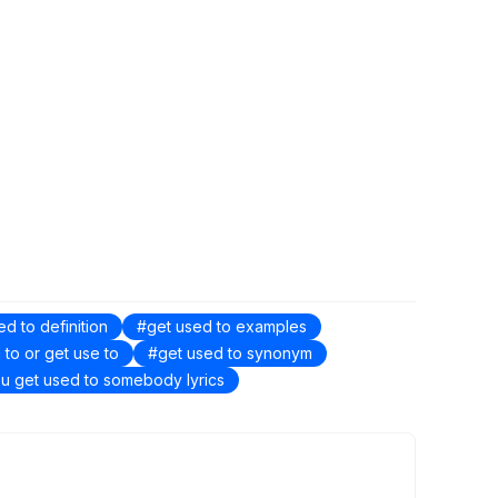
ed to definition
get used to examples
 to or get use to
get used to synonym
u get used to somebody lyrics