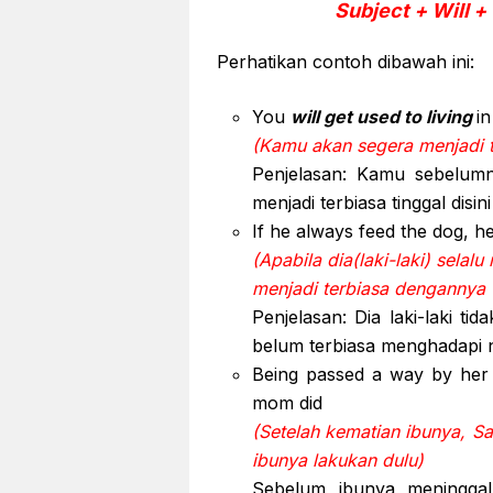
Subject + Will +
Perhatikan contoh dibawah ini:
You
will get used to living
i
(Kamu akan segera menjadi te
Penjelasan: Kamu sebelumn
menjadi terbiasa tinggal dis
If he always feed the dog, h
(Apabila dia(laki-laki) selal
menjadi terbiasa dengannya 
Penjelasan: Dia laki-laki t
belum terbiasa menghadapi 
Being passed a way by he
mom did
(Setelah kematian ibunya, S
ibunya lakukan dulu)
Sebelum ibunya meninggal