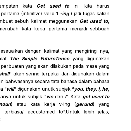
empatan kata
Get used to
ini, kita harus
ertama (infinitive/ verb 1
-ing
) jadi tugas kalian
embuat sebuh kalimat meggunakan
Get used to
,
merubah kata kerja pertama menjadi sebbuah
seuaikan dengan kalimat yang mengiringi nya,
imat
The Simple FutureTense
yang digunakan
 perbuatan yang akan dilakukan pada masa yang
shall
” akan sering terpakai dan digunakan dalam
kan bahwasanya secara tata bahasa dalam bahasa
a “
will
” digunakan unutk subjek “
you, they, l, he,
hanya untuk subjek “
we
dan
I
”. Kata
get used to
noun
) atau kata kerja v-ing (
gerund
) yang
 terbiasa/ accustomed to”.Untuk lebih jelas,
: