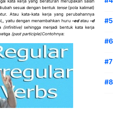
agai kata kerja yang beraturan merupakan salah
 diubah sesuai dengan bentuk
tense
(pola kalimat)
atur. Atau kata-kata kerja yang perubahannya
l,, yaitu dengan menambahkan huru
–ed
atau
–d
ma
(infinitive)
sehingga menjadi bentuk kata kerja
ketiga
(past participle)
.Contohnya: