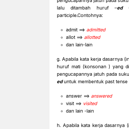
pengucapannya jatuh pada suku 
lalu ditambah huruf –
ed
participle.Contohnya:
admit ==>
admitted
allot ==>
allotted
dan lain-lain
g. Apabila kata kerja dasarnya (in
huruf mati (konsonan ) yang di
pengucapannya jatuh pada suku
ed
untuk membentuk past tense a
answer ==>
answered
visit ==>
visited
dan lain -lain
h. Apabila kata kerja dasarnya (