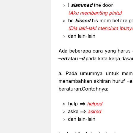
I
slammed
the door
(Aku membanting pintu)
he
kissed
his mom before go
(Dia laki-laki mencium ibun
dan lain-lain
Ada beberapa cara yang harus 
–
ed
atau
–d
pada kata kerja dasar
a. Pada umumnya untuk me
menambahkan akhiran huruf –
e
beraturan.Contohnya:
help ==>
helped
aske ==>
asked
dan lain-lain