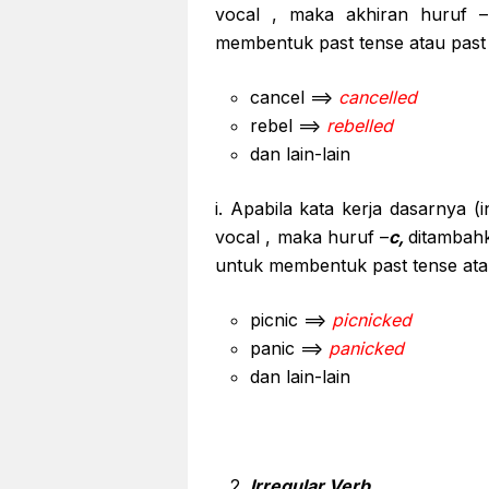
vocal , maka akhiran huruf –
membentuk past tense atau past 
cancel ==>
cancelled
rebel ==>
rebelled
dan lain-lain
i. Apabila kata kerja dasarnya (i
vocal , maka huruf –
c,
ditambah
untuk membentuk past tense atau
picnic ==>
picnicked
panic ==>
panicked
dan lain-lain
Irregular Verb