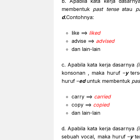
b. Apabila kata kerja dasarn
membentuk
past tense
atau
p
d.
Contohnya:
like ==>
liked
advise ==>
advised
dan lain-lain
c. Apabila kata kerja dasarnya
(
konsonan , maka huruf –
y
ter
huruf –
ed
untuk membentuk
pas
carry ==>
carried
copy ==>
copied
dan lain-lain
d. Apabila kata kerja dasarnya
(i
sebuah vocal, maka huruf –
y
te