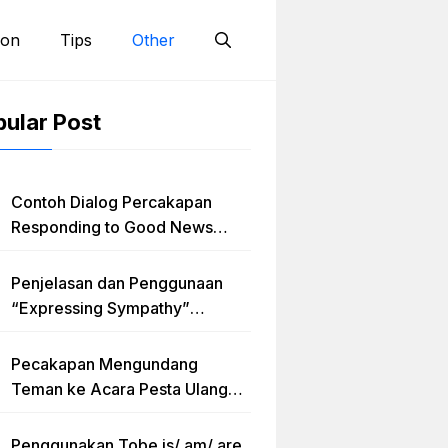
ion
Tips
Other
ular Post
Contoh Dialog Percakapan
Responding to Good News
dengan Penjelasan Materi dan
Latihan Soal Terlengkap
Penjelasan dan Penggunaan
“Expressing Sympathy”
Lengkap dengan Contoh Dialog
dan Artinya
Pecakapan Mengundang
Teman ke Acara Pesta Ulang
Tahun “Birthday Invitation”
Dalam Bahasa Inggris
Penggunakan Tobe is/ am/ are