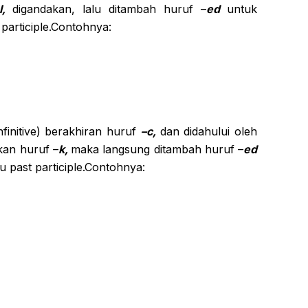
l,
digandakan, lalu ditambah huruf –
ed
untuk
participle.Contohnya:
nfinitive) berakhiran huruf
–c,
dan didahului oleh
kan huruf –
k,
maka langsung ditambah huruf –
ed
 past participle.Contohnya: