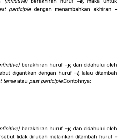
ya
(infinitive)
berakhiran huruf
–e,
maka untuk
ast participle
dengan menambahkan akhiran
–
infinitive)
berakhiran huruf
–y,
dan didahului oleh
sebut digantikan dengan huruf –
i,
lalau ditambah
t tense
atau
past participle
.Contohnya:
nfinitive)
berakhiran huruf
–y,
dan didahului oleh
rsebut tidak dirubah melainkan ditambah huruf
–