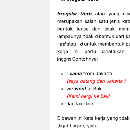
Irregular Verb
atau yang dik
merupakan salah satu jenis kat
bentuk tense dan tidak mem
lampaunya tidak dibentuk dari ka
–
ed
atau –
d
untuk membentuk past
kerja ini perlu dihafalka
inggris.Contohnya:
I
came
from Jakarta
(saya datang dari Jakarta )
we
went
to Bali
(Kami pergi ke Bali)
dan lain-lain
Dibawah ini kata kerja yang tidak
(tiga) bagian, yaitu: