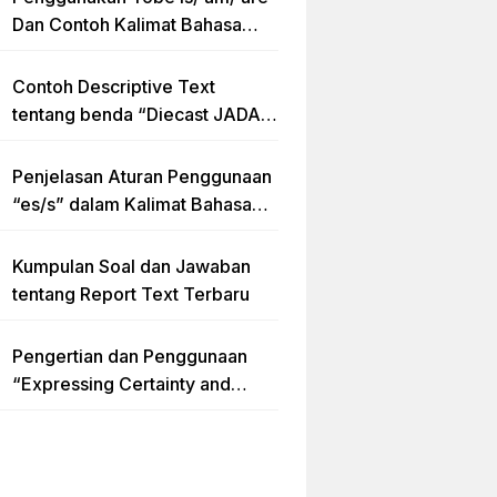
Dan Contoh Kalimat Bahasa
Inggris dalam Bentuk Simple
Present Tense
Contoh Descriptive Text
tentang benda “Diecast JADA –
HUMMER”
Penjelasan Aturan Penggunaan
“es/s” dalam Kalimat Bahasa
Inggris
Kumpulan Soal dan Jawaban
tentang Report Text Terbaru
Pengertian dan Penggunaan
“Expressing Certainty and
Uncertainty” Lengkap