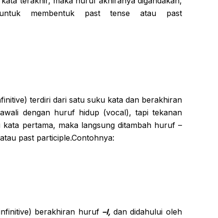
kata terakhir, maka huruf akhiranya digandakan,
untuk membentuk past tense atau past
finitive) terdiri dari satu suku kata dan berakhiran
awali dengan huruf hidup (vocal), tapi tekanan
 kata pertama, maka langsung ditambah huruf –
tau past participle.Contohnya:
infinitive) berakhiran huruf
–l,
dan didahului oleh