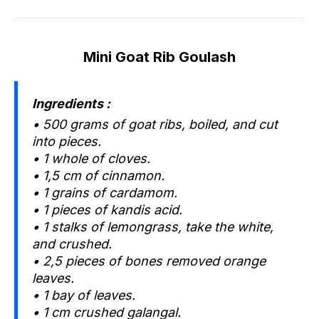
Mini Goat Rib Goulash
Ingredients :
• 500 grams of goat ribs, boiled, and cut
into pieces.
• 1 whole of cloves.
• 1,5 cm of cinnamon.
• 1 grains of cardamom.
• 1 pieces of kandis acid.
• 1 stalks of lemongrass, take the white,
and crushed.
• 2,5 pieces of bones removed orange
leaves.
• 1 bay of leaves.
• 1 cm crushed galangal.