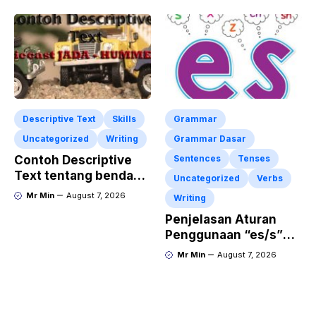
Tahun “Birthday
Invitation” Dalam
Bahasa Inggris
Descriptive Text
Skills
Grammar
Uncategorized
Writing
Grammar Dasar
Contoh Descriptive
Sentences
Tenses
Text tentang benda
Uncategorized
Verbs
“Diecast JADA –
Mr Min
August 7, 2026
Writing
HUMMER”
Penjelasan Aturan
Penggunaan “es/s”
dalam Kalimat Bahasa
Mr Min
August 7, 2026
Inggris