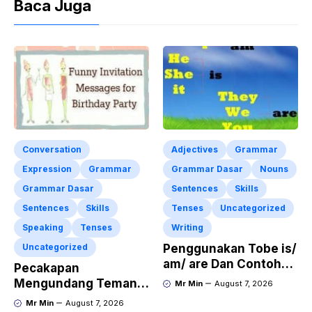
Baca Juga
Conversation
Adjectives
Grammar
Expression
Grammar
Grammar Dasar
Nouns
Grammar Dasar
Sentences
Skills
Sentences
Skills
Tenses
Uncategorized
Speaking
Tenses
Writing
Uncategorized
Penggunakan Tobe is/
am/ are Dan Contoh
Pecakapan
Kalimat Bahasa
Mengundang Teman
Mr Min
August 7, 2026
Inggris dalam Bentuk
ke Acara Pesta Ulang
Mr Min
August 7, 2026
Simple Present Tense