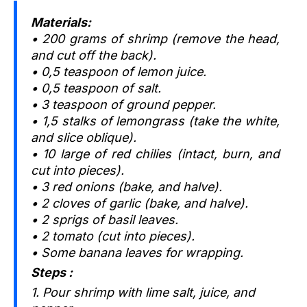
Materials:
• 200 grams of shrimp (remove the head,
and cut off the back).
• 0,5 teaspoon of lemon juice.
• 0,5 teaspoon of salt.
• 3 teaspoon of ground pepper.
• 1,5 stalks of lemongrass (take the white,
and slice oblique).
• 10 large of red chilies (intact, burn, and
cut into pieces).
• 3 red onions (bake, and halve).
• 2 cloves of garlic (bake, and halve).
• 2 sprigs of basil leaves.
• 2 tomato (cut into pieces).
• Some banana leaves for wrapping.
Steps :
1. Pour shrimp with lime salt, juice, and