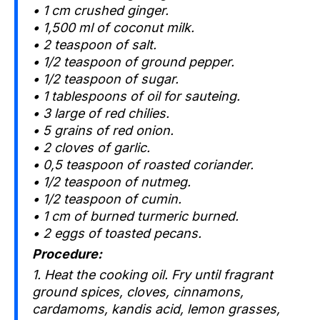
• 1 cm crushed ginger.
• 1,500 ml of coconut milk.
• 2 teaspoon of salt.
• 1/2 teaspoon of ground pepper.
• 1/2 teaspoon of sugar.
• 1 tablespoons of oil for sauteing.
• 3 large of red chilies.
• 5 grains of red onion.
• 2 cloves of garlic.
• 0,5 teaspoon of roasted coriander.
• 1/2 teaspoon of nutmeg.
• 1/2 teaspoon of cumin.
• 1 cm of burned turmeric burned.
• 2 eggs of toasted pecans.
Procedure:
1. Heat the cooking oil. Fry until fragrant
ground spices, cloves, cinnamons,
cardamoms, kandis acid, lemon grasses,