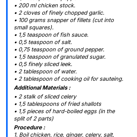
• 200 ml chicken stock.
• 2 cloves of finely chopped garlic.
• 100 grams snapper of fillets (cut into
small squares).
• 1,5 teaspoon of fish sauce.
• 0,5 teaspoon of salt.
• 0,75 teaspoon of ground pepper.
• 1,5 teaspoon of granulated sugar.
• 0,5 finely sliced leek.
• 2 tablespoon of water.
• 2 tablespoon of cooking oil for sauteing.
Additional Materials :
• 2 stalk of sliced celery
• 1,5 tablespoons of fried shallots
• 1,5 pieces of hard-boiled eggs (in the
split of 2 parts)
Procedure :
1. Boil chicken, rice, ginger, celery, salt,