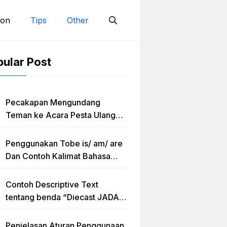
ion
Tips
Other
ular Post
Pecakapan Mengundang
Teman ke Acara Pesta Ulang
Tahun “Birthday Invitation”
Dalam Bahasa Inggris
Penggunakan Tobe is/ am/ are
Dan Contoh Kalimat Bahasa
Inggris dalam Bentuk Simple
Present Tense
Contoh Descriptive Text
tentang benda “Diecast JADA –
HUMMER”
Penjelasan Aturan Penggunaan