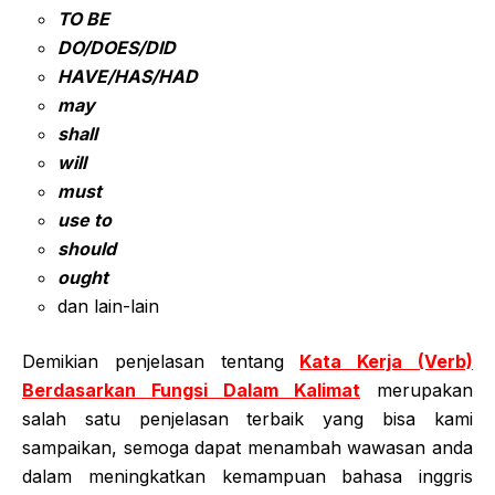
TO BE
DO/DOES/DID
HAVE/HAS/HAD
may
shall
will
must
use to
should
ought
dan lain-lain
Demikian penjelasan tentang
Kata Kerja (Verb)
Berdasarkan Fungsi Dalam Kalimat
merupakan
salah satu penjelasan terbaik yang bisa kami
sampaikan, semoga dapat menambah wawasan anda
dalam meningkatkan kemampuan bahasa inggris