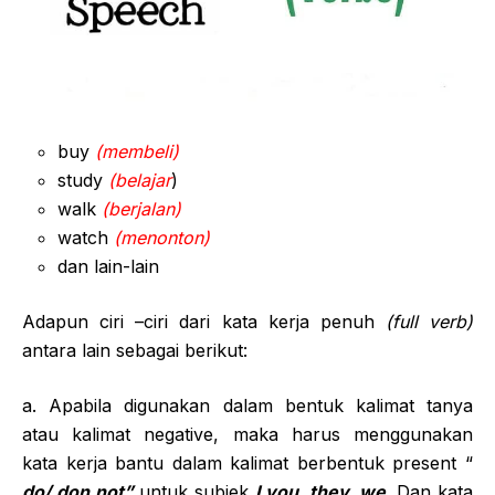
buy
(membeli)
study
(belajar
)
walk
(berjalan)
watch
(menonton)
dan lain-lain
Adapun ciri –ciri dari kata kerja penuh
(full verb)
antara lain sebagai berikut:
a. Apabila digunakan dalam bentuk kalimat tanya
atau kalimat negative, maka harus menggunakan
kata kerja bantu dalam kalimat berbentuk present “
do/ don not”
untuk subjek
I you, they, we.
Dan kata