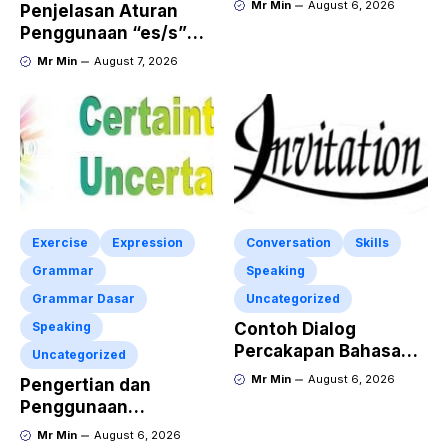
Mr Min
August 6, 2026
Penjelasan Aturan
Penggunaan “es/s”
dalam Kalimat Bahasa
Mr Min
August 7, 2026
Inggris
Exercise
Expression
Conversation
Skills
Grammar
Speaking
Grammar Dasar
Uncategorized
Speaking
Contoh Dialog
Percakapan Bahasa
Uncategorized
Inggris tentang
Mr Min
August 6, 2026
Pengertian dan
Invitation “Blues
Penggunaan
Concert” dan Artinya
“Expressing Certainty
Mr Min
August 6, 2026