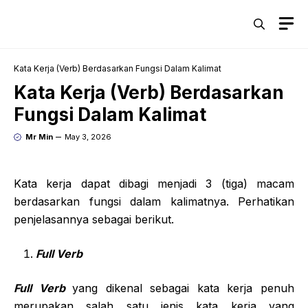
Skip
M
to
content
Kata Kerja (Verb) Berdasarkan Fungsi Dalam Kalimat
Kata Kerja (Verb) Berdasarkan
Fungsi Dalam Kalimat
Mr Min
May 3, 2026
Kata kerja dapat dibagi menjadi 3 (tiga) macam
berdasarkan fungsi dalam kalimatnya. Perhatikan
penjelasannya sebagai berikut.
Full Verb
Full Verb
yang dikenal sebagai kata kerja penuh
merupakan salah satu jenis kata kerja yang