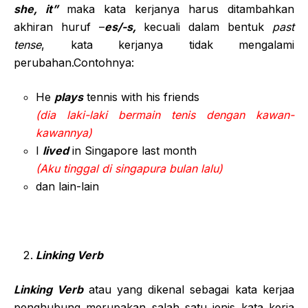
she, it”
maka kata kerjanya harus ditambahkan
akhiran huruf –
es/-s,
kecuali dalam bentuk
past
tense
, kata kerjanya tidak mengalami
perubahan.Contohnya:
He
plays
tennis with his friends
(dia laki-laki bermain tenis dengan kawan-
kawannya)
I
lived
in Singapore last month
(Aku tinggal di singapura bulan lalu)
dan lain-lain
Linking Verb
Linking Verb
atau yang dikenal sebagai kata kerjaa
penghubung merupakan salah satu jenis kata kerja