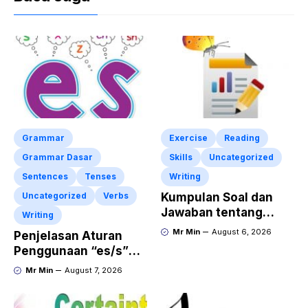
Grammar
Exercise
Reading
Grammar Dasar
Skills
Uncategorized
Sentences
Tenses
Writing
Uncategorized
Verbs
Kumpulan Soal dan
Jawaban tentang
Writing
Report Text Terbaru
Mr Min
August 6, 2026
Penjelasan Aturan
Penggunaan “es/s”
dalam Kalimat Bahasa
Mr Min
August 7, 2026
Inggris