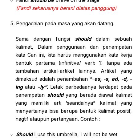
Fandi
should be
brave on the stage
(Fandi seharusnya berani diatas panggung)
Pengadaian pada masa yang akan datang.
Sama dengan fungsi
should
dalam sebuah
kalimat, Dalam penggunaan dan penempatan
kata Can ini, kita harus menggunakan kata kerja
bentuk pertama (infinitive/ verb 1) tanpa ada
tambahan artikel-artikel lainnya. Artikel yang
dimaksud adalah penambahan “-
es, -s, ed, -d, -
ing
atau
–ly”.
Letak perbedaanya terdapat pada
penempatan
should
yang berada diawal kalimat
yang memiliki arti ‘seandainya” kalimat yang
menyertainya bisa berupa bentuk kalimat positif,
nagtif ataupun pertanyaan. Contoh :
Should
I use this umbrella, I will not be wet