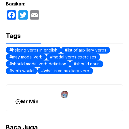
Bagikan:
F
T
E
a
w
m
c
itt
ail
Tags
e
er
b
helping verbs in english
list of auxiliary verbs
may modal verb
modal verbs exercises
o
should modal verb definition
should noun
o
verb would
what is an auxiliary verb
k
Mr Min
Baca Juga