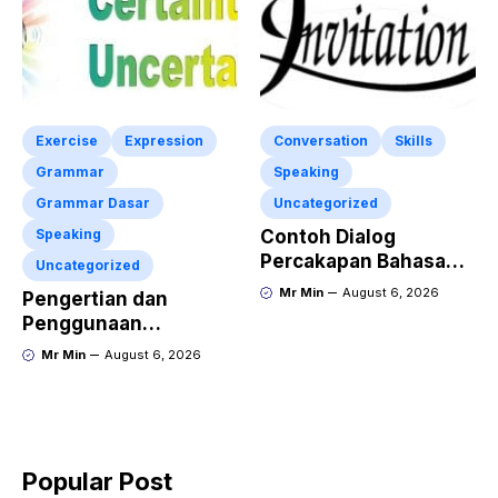
Exercise
Expression
Conversation
Skills
Grammar
Speaking
Grammar Dasar
Uncategorized
Speaking
Contoh Dialog
Percakapan Bahasa
Uncategorized
Inggris tentang
Mr Min
August 6, 2026
Pengertian dan
Invitation “Blues
Penggunaan
Concert” dan Artinya
“Expressing Certainty
Mr Min
August 6, 2026
and Uncertainty”
Lengkap
Popular Post