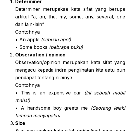
Determiner
Determiner merupakaa kata sifat yang berupa
artikel “a, an, the, my, some, any, several, one
dan lain-lain”
Contohnya
• An apple
(sebuah apel)
• Some books
(bebrapa buku)
Observation / opinion
Observation/opinion merupakan kata sifat yang
mengacu kepada indra penglihatan kita aatu pun
pendapat tentang nilainya.
Contohnya
• This is an expensive car
(Ini sebuah mobil
mahal)
• A handsome boy greets me
(Seorang lelaki
tampan menyapaku)
Size
Size merupakan kata sifat
(adjective)
yang yang