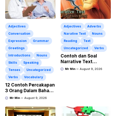
Adjectives
Adjectives
Adverbs
Conversation
Narative Text
Nouns
Expression
Grammar
Reading
Text
Greetings
Uncategorized
Verbs
Introductions
Nouns
Contoh dan Soal
Narrative Text
Skills
Speaking
Lengkap Dengan
Mr Min
August 9, 2026
Tenses
Uncategorized
Kunci Jawaban
Verbs
Vocabulary
12 Contoh Percakapan
3 Orang Dalam Bahasa
Inggris di Rumah Sakit
Mr Min
August 9, 2026
Beserta Artinya