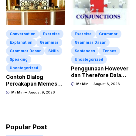
Conversation
Exercise
Exercise
Grammar
Explanation
Grammar
Grammar Dasar
Grammar Dasar
Skills
Sentences
Tenses
Speaking
Uncategorized
Uncategorized
Penggunaan However
dan Therefore Dalam
Contoh Dialog
Kalimat Bahasa
Percakapan Memesan
Mr Min
August 8, 2026
Inggris Lengkap
Kamar Hotel Lewat
Mr Min
August 9, 2026
Dengan Latihan Soal
Telephone Dalam
Bahasa Inggris
Popular Post