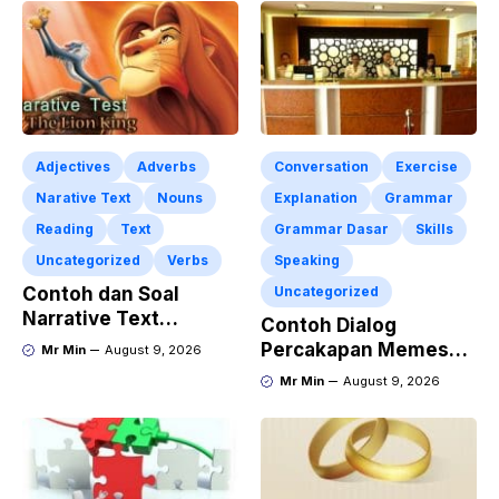
Adjectives
Adverbs
Conversation
Exercise
Narative Text
Nouns
Explanation
Grammar
Reading
Text
Grammar Dasar
Skills
Uncategorized
Verbs
Speaking
Contoh dan Soal
Uncategorized
Narrative Text
Contoh Dialog
Lengkap Dengan
Percakapan Memesan
Mr Min
August 9, 2026
Kunci Jawaban
Kamar Hotel Lewat
Mr Min
August 9, 2026
Telephone Dalam
Bahasa Inggris