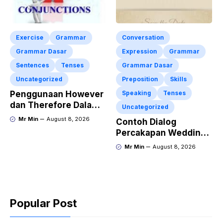
Exercise
Grammar
Conversation
Grammar Dasar
Expression
Grammar
Sentences
Tenses
Grammar Dasar
Uncategorized
Preposition
Skills
Penggunaan However
Speaking
Tenses
dan Therefore Dalam
Uncategorized
Kalimat Bahasa
Mr Min
August 8, 2026
Contoh Dialog
Inggris Lengkap
Percakapan Wedding
Dengan Latihan Soal
Invitation dalam
Mr Min
August 8, 2026
Bahasa Inggris dan
Penjelasan
Terlengkap
Popular Post