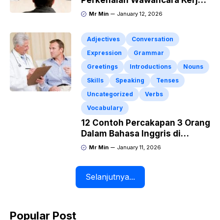
Perkenalan Wawancara Kerja
Dalam Bahasa Inggris
Mr Min
January 12, 2026
“Greetings and Introductions”
Adjectives
Conversation
Expression
Grammar
Greetings
Introductions
Nouns
Skills
Speaking
Tenses
Uncategorized
Verbs
Vocabulary
12 Contoh Percakapan 3 Orang
Dalam Bahasa Inggris di
Rumah Sakit Beserta Artinya
Mr Min
January 11, 2026
Selanjutnya...
Popular Post