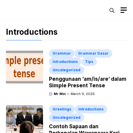
Skip
M
to
content
Introductions
Grammar
Grammar Dasar
Introductions
Tips
Uncategorized
Penggunaan ‘am/is/are’ dalam
Simple Present Tense
Mr Min
March 9, 2026
Greetings
Introductions
Uncategorized
Contoh Sapaan dan