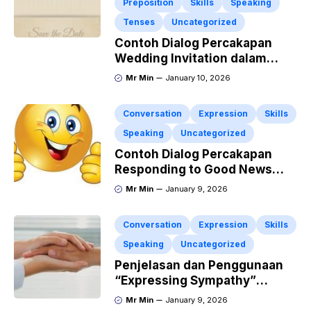
Preposition
Skills
Speaking
Tenses
Uncategorized
Contoh Dialog Percakapan
Wedding Invitation dalam
Bahasa Inggris dan Penjelasan
Mr Min
January 10, 2026
Terlengkap
Conversation
Expression
Skills
Speaking
Uncategorized
Contoh Dialog Percakapan
Responding to Good News
dengan Penjelasan Materi dan
Mr Min
January 9, 2026
Latihan Soal Terlengkap
Conversation
Expression
Skills
Speaking
Uncategorized
Penjelasan dan Penggunaan
“Expressing Sympathy”
Lengkap dengan Contoh
Mr Min
January 9, 2026