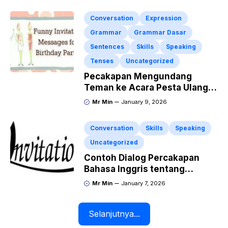
Dialog dan Artinya
Conversation
Expression
Grammar
Grammar Dasar
Sentences
Skills
Speaking
Tenses
Uncategorized
Pecakapan Mengundang
Teman ke Acara Pesta Ulang
Tahun “Birthday Invitation”
Mr Min
January 9, 2026
Dalam Bahasa Inggris
Conversation
Skills
Speaking
Uncategorized
Contoh Dialog Percakapan
Bahasa Inggris tentang
Invitation “Blues Concert” dan
Mr Min
January 7, 2026
Artinya
Selanjutnya...