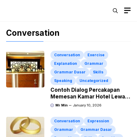
Skip
M
to
content
Conversation
Conversation
Exercise
Explanation
Grammar
Grammar Dasar
Skills
Speaking
Uncategorized
Contoh Dialog Percakapan
Memesan Kamar Hotel Lewat
Telephone Dalam Bahasa
Mr Min
January 10, 2026
Inggris
Conversation
Expression
Grammar
Grammar Dasar