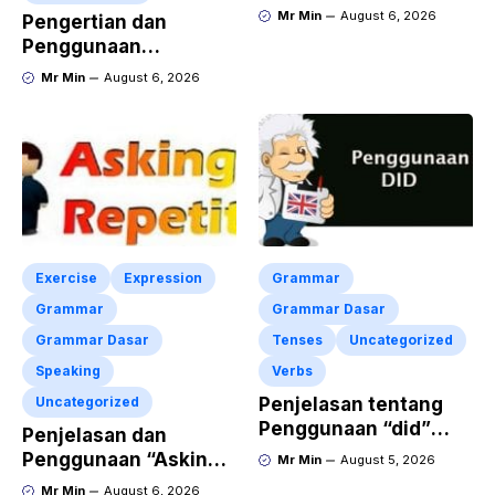
Inggris tentang
Mr Min
August 6, 2026
Pengertian dan
Invitation “Blues
Penggunaan
Concert” dan Artinya
“Expressing Certainty
Mr Min
August 6, 2026
and Uncertainty”
Lengkap
Exercise
Expression
Grammar
Grammar
Grammar Dasar
Grammar Dasar
Tenses
Uncategorized
Speaking
Verbs
Uncategorized
Penjelasan tentang
Penggunaan “did”
Penjelasan dan
dalam Kalimat Simple
Penggunaan “Asking
Mr Min
August 5, 2026
Past Tense
for Repetition”
Mr Min
August 6, 2026