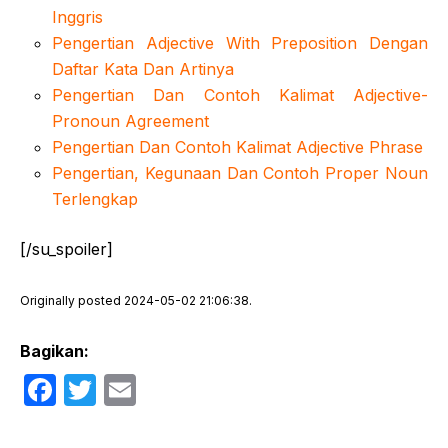
Inggris
Pengertian Adjective With Preposition Dengan
Daftar Kata Dan Artinya
Pengertian Dan Contoh Kalimat Adjective-
Pronoun Agreement
Pengertian Dan Contoh Kalimat Adjective Phrase
Pengertian, Kegunaan Dan Contoh Proper Noun
Terlengkap
[/su_spoiler]
Originally posted 2024-05-02 21:06:38.
Bagikan:
F
T
E
a
w
m