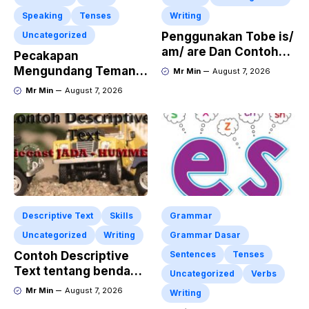
Speaking
Tenses
Writing
Uncategorized
Penggunakan Tobe is/
am/ are Dan Contoh
Pecakapan
Kalimat Bahasa
Mengundang Teman
Mr Min
August 7, 2026
Inggris dalam Bentuk
ke Acara Pesta Ulang
Mr Min
August 7, 2026
Simple Present Tense
Tahun “Birthday
Invitation” Dalam
Bahasa Inggris
Descriptive Text
Skills
Grammar
Uncategorized
Writing
Grammar Dasar
Contoh Descriptive
Sentences
Tenses
Text tentang benda
Uncategorized
Verbs
“Diecast JADA –
Mr Min
August 7, 2026
Writing
HUMMER”