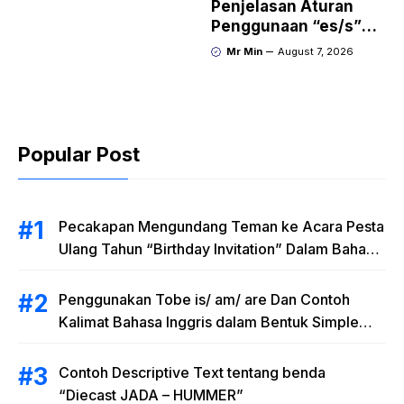
Penjelasan Aturan
Penggunaan “es/s”
dalam Kalimat Bahasa
Mr Min
August 7, 2026
Inggris
Popular Post
Pecakapan Mengundang Teman ke Acara Pesta
Ulang Tahun “Birthday Invitation” Dalam Bahasa
Inggris
Penggunakan Tobe is/ am/ are Dan Contoh
Kalimat Bahasa Inggris dalam Bentuk Simple
Present Tense
Contoh Descriptive Text tentang benda
“Diecast JADA – HUMMER”