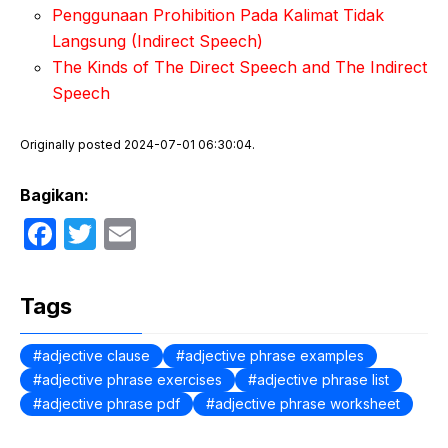
Penggunaan Prohibition Pada Kalimat Tidak
Langsung (Indirect Speech)
The Kinds of The Direct Speech and The Indirect
Speech
Originally posted 2024-07-01 06:30:04.
Bagikan:
F
T
E
a
w
m
c
itt
ail
Tags
e
er
b
adjective clause
adjective phrase examples
adjective phrase exercises
adjective phrase list
o
adjective phrase pdf
adjective phrase worksheet
o