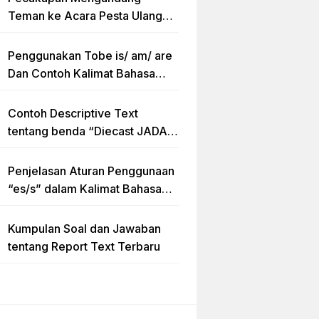
Teman ke Acara Pesta Ulang
Tahun “Birthday Invitation”
Dalam Bahasa Inggris
Penggunakan Tobe is/ am/ are
Dan Contoh Kalimat Bahasa
Inggris dalam Bentuk Simple
Present Tense
Contoh Descriptive Text
tentang benda “Diecast JADA –
HUMMER”
Penjelasan Aturan Penggunaan
“es/s” dalam Kalimat Bahasa
Inggris
Kumpulan Soal dan Jawaban
tentang Report Text Terbaru