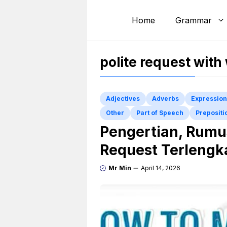
Skip
to
Home
Grammar
content
polite request wit
Adjectives
Adverbs
Expression
Other
Part of Speech
Prepositi
Pengertian, Rumus
Request Terlengk
Mr Min
April 14, 2026