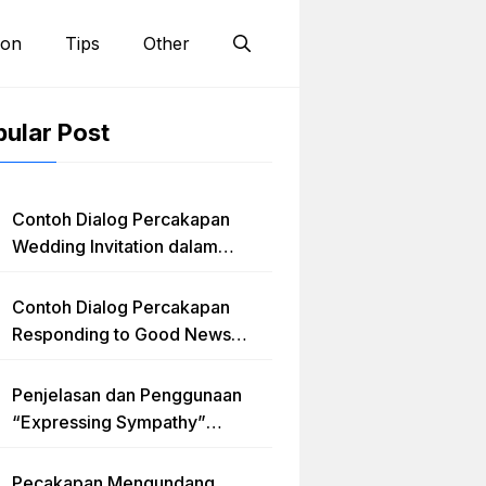
ion
Tips
Other
ular Post
Contoh Dialog Percakapan
Wedding Invitation dalam
Bahasa Inggris dan Penjelasan
Terlengkap
Contoh Dialog Percakapan
Responding to Good News
dengan Penjelasan Materi dan
Latihan Soal Terlengkap
Penjelasan dan Penggunaan
“Expressing Sympathy”
Lengkap dengan Contoh Dialog
dan Artinya
Pecakapan Mengundang