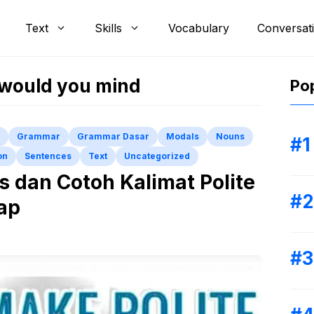
Text
Skills
Vocabulary
Conversat
h would you mind
Pop
Grammar
Grammar Dasar
Modals
Nouns
on
Sentences
Text
Uncategorized
 dan Cotoh Kalimat Polite
ap