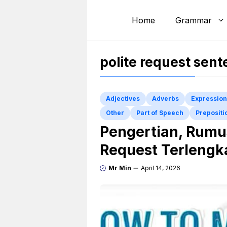
Skip
to
Home
Grammar
content
polite request sen
Adjectives
Adverbs
Expression
Other
Part of Speech
Prepositi
Pengertian, Rumus
Request Terlengk
Mr Min
April 14, 2026