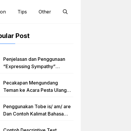
ion
Tips
Other
ular Post
Penjelasan dan Penggunaan
“Expressing Sympathy”
Lengkap dengan Contoh Dialog
dan Artinya
Pecakapan Mengundang
Teman ke Acara Pesta Ulang
Tahun “Birthday Invitation”
Dalam Bahasa Inggris
Penggunakan Tobe is/ am/ are
Dan Contoh Kalimat Bahasa
Inggris dalam Bentuk Simple
Present Tense
Contoh Descriptive Text