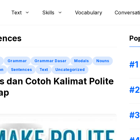
Text
Skills
Vocabulary
Conversat
tences
Pop
Grammar
Grammar Dasar
Modals
Nouns
on
Sentences
Text
Uncategorized
 dan Cotoh Kalimat Polite
ap