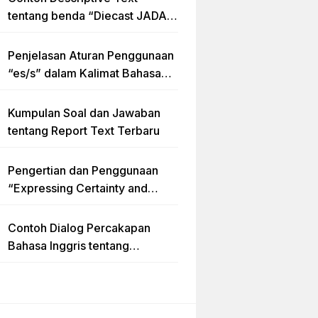
tentang benda “Diecast JADA –
HUMMER”
Penjelasan Aturan Penggunaan
“es/s” dalam Kalimat Bahasa
Inggris
Kumpulan Soal dan Jawaban
tentang Report Text Terbaru
Pengertian dan Penggunaan
“Expressing Certainty and
Uncertainty” Lengkap
Contoh Dialog Percakapan
Bahasa Inggris tentang
Invitation “Blues Concert” dan
Artinya